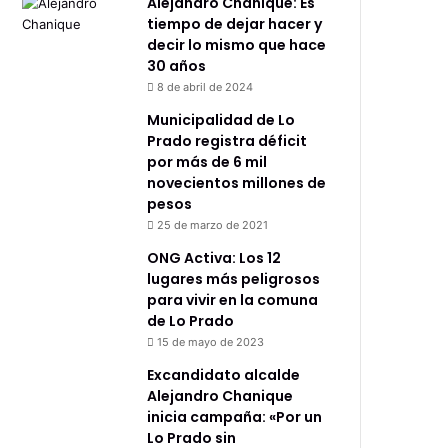
Alejandro Chanique: Es
tiempo de dejar hacer y
decir lo mismo que hace
30 años
8 de abril de 2024
Municipalidad de Lo
Prado registra déficit
por más de 6 mil
novecientos millones de
pesos
25 de marzo de 2021
ONG Activa: Los 12
lugares más peligrosos
para vivir en la comuna
de Lo Prado
15 de mayo de 2023
Excandidato alcalde
Alejandro Chanique
inicia campaña: «Por un
Lo Prado sin