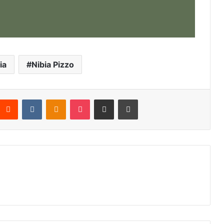
ia
Nibia Pizzo
nterest
Reddit
VKontakte
Odnoklassniki
Pocket
Compartir por correo electrónico
Imprimir