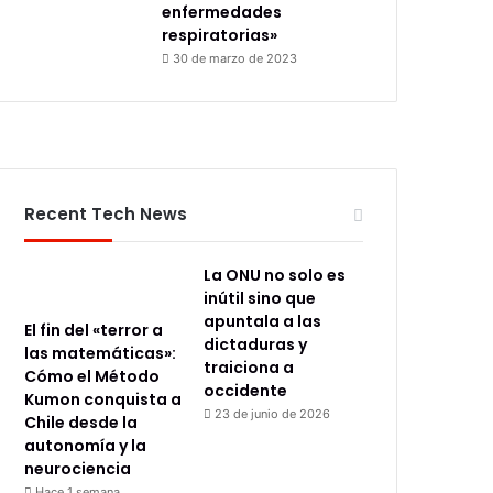
enfermedades
respiratorias»
30 de marzo de 2023
Recent Tech News
La ONU no solo es
inútil sino que
apuntala a las
El fin del «terror a
dictaduras y
las matemáticas»:
traiciona a
Cómo el Método
occidente
Kumon conquista a
23 de junio de 2026
Chile desde la
autonomía y la
neurociencia
Hace 1 semana