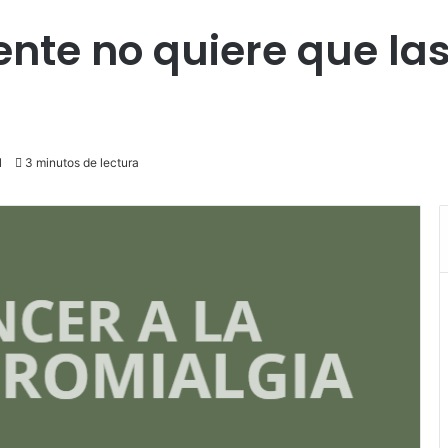
 gente no quiere que 
1
3 minutos de lectura