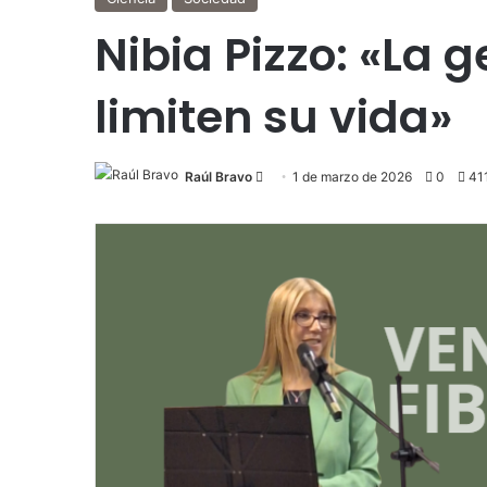
Nibia Pizzo: «La
limiten su vida»
Send
Raúl Bravo
1 de marzo de 2026
0
41
an
email