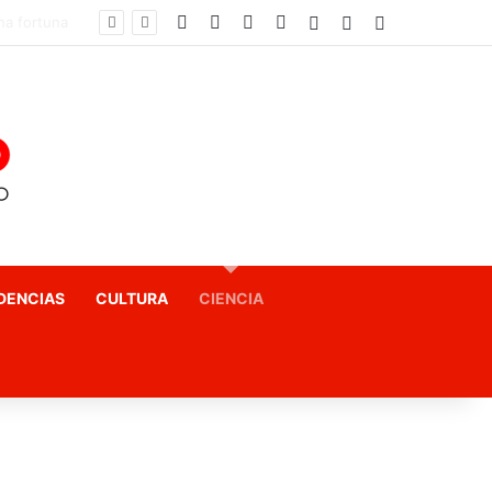
Facebook
X
YouTube
Instagram
Acceso
Publicación al az
Barra lateral
El fin del «terror a las matemáticas»: Cómo el Método Kumon conquista a Chile desde la autonomía y la neurociencia
DENCIAS
CULTURA
CIENCIA