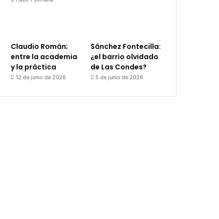
Claudio Román;
Sánchez Fontecilla:
entre la academia
¿el barrio olvidado
y la práctica
de Las Condes?
12 de junio de 2026
5 de junio de 2026