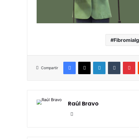
Fibromialg
Facebook
X
LinkedIn
Tumblr
Pi
Compartir
Raúl Bravo
Sitio
web