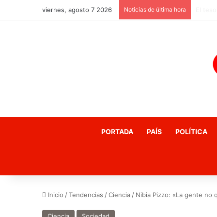
viernes, agosto 7 2026
Noticias de última hora
PORTADA
PAÍS
POLÍTICA
Inicio
/
Tendencias
/
Ciencia
/
Nibia Pizzo: «La gente no 
Ciencia
Sociedad