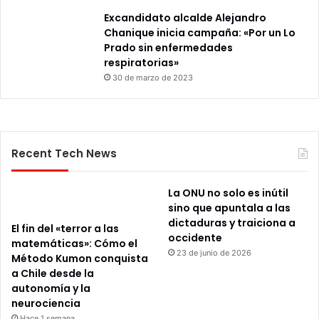
Excandidato alcalde Alejandro
Chanique inicia campaña: «Por un Lo
Prado sin enfermedades
respiratorias»
30 de marzo de 2023
Recent Tech News
La ONU no solo es inútil
sino que apuntala a las
dictaduras y traiciona a
El fin del «terror a las
occidente
matemáticas»: Cómo el
23 de junio de 2026
Método Kumon conquista
a Chile desde la
autonomía y la
neurociencia
Hace 1 semana