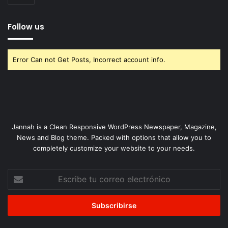
Follow us
Error Can not Get Posts, Incorrect account info.
Jannah is a Clean Responsive WordPress Newspaper, Magazine,
News and Blog theme. Packed with options that allow you to
completely customize your website to your needs.
Escribe
tu
correo
electrónico