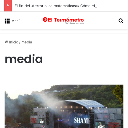
El fin del «terror a las matemáticas»: Cómo el Método Kumon conquista a Chile desde la autonomía y la neurociencia
B
Menú
Inicio
/
media
media