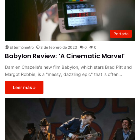
Portada
El termómetro
3 de febrero de 2023
0
0
Babylon Review: ‘A Cinematic Marvel’
Damien Chazelle's new film Babylon, which stars Brad Pitt and
Margot Robbie, is a "messy, dazzling epic" that is often…
Leer más »