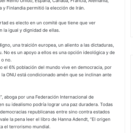
 del Reino Unido, España, Canadá, Francia, Alemania,
 y Finlandia permitió la elección de Irán.
ertad es electo en un comité que tiene que ver
 la igual y dignidad de ellas.
gno, una traición europea, un aliento a las dictaduras,
 No es un apoyo a ellos es una opción ideológica y de
 o no.
o el 6% población del mundo vive en democracia, por
en la ONU está condicionado amén que se inclinan ante
a”, aboga por una Federación Internacional de
en su idealismo podría lograr una paz duradera. Todas
e democracias republicanas entre sino contra estados
vale la pena leer el libro de Hanna Adendt, “El origen
ta el terrorismo mundial.