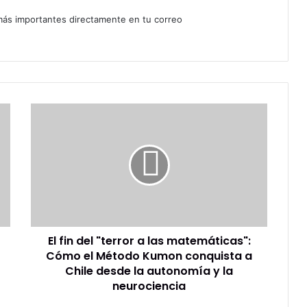
 más importantes directamente en tu correo
El
fin
del
"terror
a
las
matemáticas":
Cómo
el
El fin del "terror a las matemáticas":
Método
Kumon
Cómo el Método Kumon conquista a
conquista
Chile desde la autonomía y la
a
neurociencia
Chile