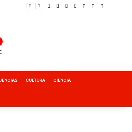
Facebook
X
YouTube
Instagram
Acceso
Publicación al az
Barra lateral
El fin del «terror a las matemáticas»: Cómo el Método Kumon conquista a Chile desde la autonomía y la neurociencia
DENCIAS
CULTURA
CIENCIA