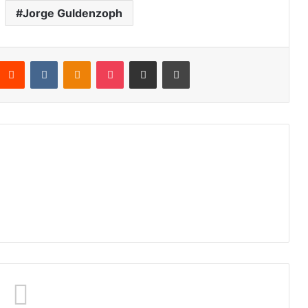
Jorge Guldenzoph
nterest
Reddit
VKontakte
Odnoklassniki
Pocket
Compartir por correo electrónico
Imprimir