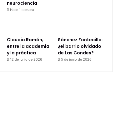
neurociencia
Hace 1 semana
Claudio Román;
Sánchez Fontecilla:
entre la academia
¿el barrio olvidado
y la práctica
de Las Condes?
12 de junio de 2026
5 de junio de 2026