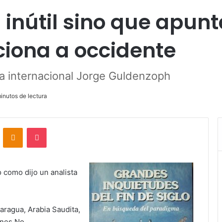
 inútil sino que apunt
ciona a occidente
ta internacional Jorge Guldenzoph
inutos de lectura
VKontakte
Odnoklassniki
Pocket
o como dijo un analista
caragua, Arabia Saudita,
ones No