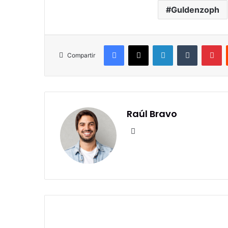
Guldenzoph
Facebook
X
LinkedIn
Tumblr
Pi
Compartir
Raúl Bravo
Sitio
web