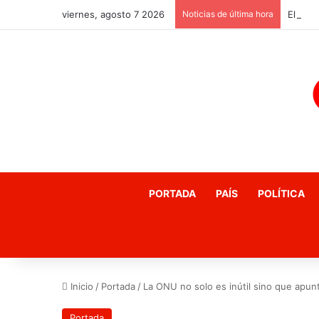
viernes, agosto 7 2026
Noticias de última hora
PORTADA
PAÍS
POLÍTICA
Inicio
/
Portada
/
La ONU no solo es inútil sino que apunta
Portada