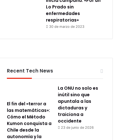
inicia campaña: «Por un
Lo Prado sin
enfermedades
respiratorias»
30 de marzo de 2023
Recent Tech News
La ONU no solo es
inútil sino que
apuntala a las
El fin del «terror a
dictaduras y
las matemáticas»:
traiciona a
Cómo el Método
occidente
Kumon conquista a
23 de junio de 2026
Chile desde la
autonomía y la