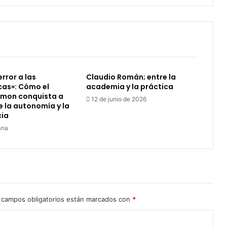
desde
la
autonomía
y
la
neurociencia
terror a las
Claudio Román; entre la
as»: Cómo el
academia y la práctica
mon conquista a
12 de junio de 2026
e la autonomía y la
cia
ana
 campos obligatorios están marcados con
*