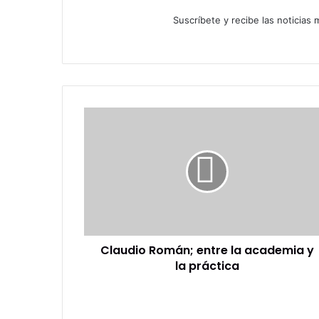
Suscríbete y recibe las noticias
Claudio
Román;
entre
la
academia
y
la
práctica
Claudio Román; entre la academia y
la práctica