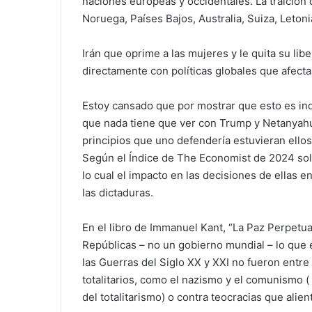
naciones europeas y occidentales. La traición
Noruega, Países Bajos, Australia, Suiza, Letonia
Irán que oprime a las mujeres y le quita su lib
directamente con políticas globales que afectan
Estoy cansado que por mostrar que esto es indi
que nada tiene que ver con Trump y Netanyahu.
principios que uno defendería estuvieran ellos
Según el Índice de The Economist de 2024 sol
lo cual el impacto en las decisiones de ellas 
las dictaduras.
En el libro de Immanuel Kant, “La Paz Perpetu
Repúblicas – no un gobierno mundial – lo que 
las Guerras del Siglo XX y XXI no fueron entr
totalitarios, como el nazismo y el comunismo ( 
del totalitarismo) o contra teocracias que alien