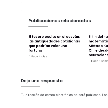
Publicaciones relacionadas
El tesoro oculto en el desván:
El fin del «
las antigüedades cotidianas
matemátic
que podrían valer una
Método Ku
fortuna
Chile desd
neurocien
Hace 4 días
Hace 1 sem
Deja una respuesta
Tu dirección de correo electrónico no será publicada.
Los
C