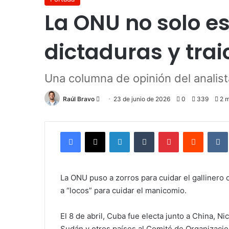
La ONU no solo es
dictaduras y trai
Una columna de opinión del analis
Send
Raúl Bravo
23 de junio de 2026
0
339
2 m
an
email
Facebook
X
LinkedIn
Tumblr
Pinterest
Reddit
La ONU puso a zorros para cuidar el gallinero 
a “locos” para cuidar el manicomio.
El 8 de abril, Cuba fue electa junto a China, Ni
Sudán y otros países al Comité de Organizaci