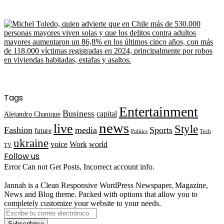
Tags
Entertainment
Business
capital
Alejandro Chanique
news
live
Style
Fashion
media
Sports
future
Politics
Tech
ukraine
voice
Work
world
TV
Follow us
Error Can not Get Posts, Incorrect account info.
Jannah is a Clean Responsive WordPress Newspaper, Magazine,
News and Blog theme. Packed with options that allow you to
completely customize your website to your needs.
Escribe
tu