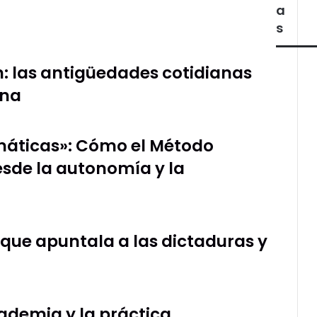
a
s
án: las antigüedades cotidianas
una
temáticas»: Cómo el Método
sde la autonomía y la
o que apuntala a las dictaduras y
ademia y la práctica