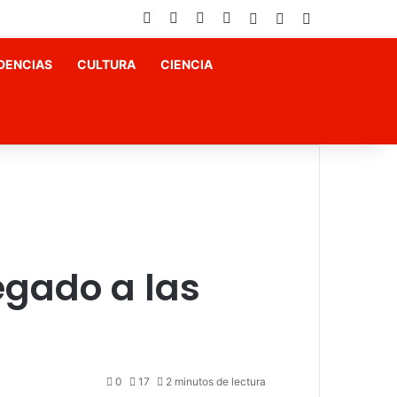
Facebook
X
YouTube
Instagram
Acceso
Publicación al az
Barra lateral
DENCIAS
CULTURA
CIENCIA
egado a las
0
17
2 minutos de lectura