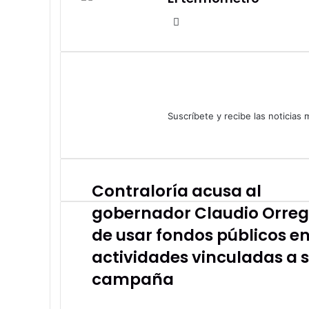
Sitio
web
Suscríbete y recibe las noticias
Contraloría acusa al
Contraloría
acusa
gobernador Claudio Orre
al
gobernador
de usar fondos públicos e
Claudio
actividades vinculadas a 
Orrego
de
campaña
usar
fondos