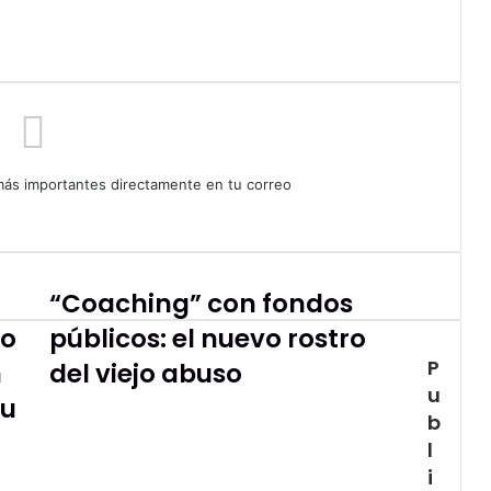
 más importantes directamente en tu correo
“Coaching” con fondos
“Coaching”
con
go
públicos: el nuevo rostro
fondos
P
n
públicos:
del viejo abuso
el
u
su
nuevo
b
rostro
l
del
i
viejo