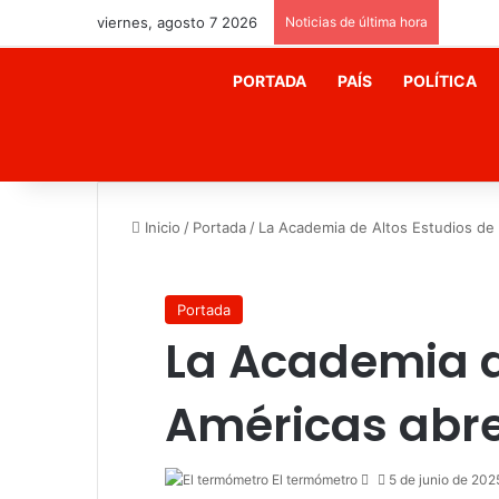
viernes, agosto 7 2026
Noticias de última hora
PORTADA
PAÍS
POLÍTICA
Inicio
/
Portada
/
La Academia de Altos Estudios de
Portada
La Academia d
Américas abre
Send
El termómetro
5 de junio de 202