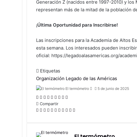
Generación Z (nacidos entre 1997-2010) y los 
representan más de la mitad de la población de
¡
Última Oportunidad para Inscribirse!
Las inscripciones para la Academia de Altos Es
esta semana. Los interesados pueden inscribir
oficial: https://legadoalasamericas.org/academ
Etiquetas
Organización Legado de las Américas
Send
El termómetro
5 de junio de 2025
an
Facebook
X
LinkedIn
Tumblr
Pinterest
Reddit
VKontakte
Odnoklassniki
Pocket
email
Compartir
Facebook
X
LinkedIn
Tumblr
Pinterest
Reddit
VKontakte
Odnoklassniki
Pocket
Compartir
Imprimir
por
correo
electrónico
El termómetro