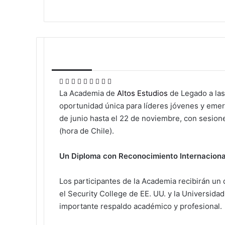
an
email
Facebook
X
LinkedIn
Tumblr
Pinterest
Reddit
VKontakte
Odnoklassniki
Pocket
La Academia de
Altos Estudios
de Legado a las
oportunidad única para líderes jóvenes y emer
de junio hasta el 22 de noviembre, con sesion
(hora de Chile).
Un Diploma con Reconocimiento Internaciona
Los participantes de la Academia recibirán un
el Security College de EE. UU. y la Universida
importante respaldo académico y profesional.