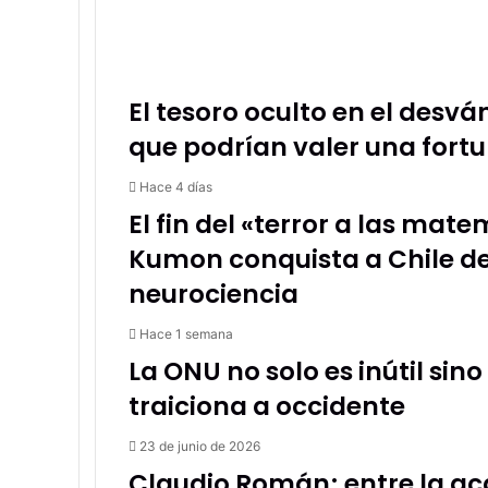
El tesoro oculto en el desv
que podrían valer una fort
Hace 4 días
El fin del «terror a las ma
Kumon conquista a Chile de
neurociencia
Hace 1 semana
La ONU no solo es inútil sin
traiciona a occidente
23 de junio de 2026
Claudio Román; entre la ac