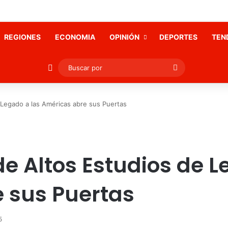
REGIONES
ECONOMIA
OPINIÓN
DEPORTES
TEN
Publicación al azar
Buscar
por
 Legado a las Américas abre sus Puertas
e Altos Estudios de L
 sus Puertas
5