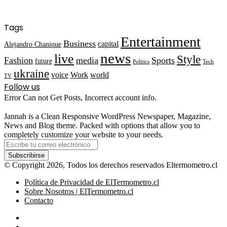
Tags
Entertainment
Business
capital
Alejandro Chanique
news
live
Style
Fashion
media
Sports
future
Politics
Tech
ukraine
voice
Work
world
TV
Follow us
Error Can not Get Posts, Incorrect account info.
Jannah is a Clean Responsive WordPress Newspaper, Magazine,
News and Blog theme. Packed with options that allow you to
completely customize your website to your needs.
Escribe
tu
correo
© Copyright 2026, Todos los derechos reservados Eltermometro.cl
electrónico
Política de Privacidad de ElTermometro.cl
Sobre Nosotros | ElTermometro.cl
Contacto
Facebook
X