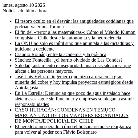
lunes, agosto 10 2026
Noticias de última hora
El tesoro oculto en el desván: las antigüedades cotidianas que
podrían valer una fortuna
El fin del «terror a las matemáticas»: Cómo el Método Kumon
conquista a Chile desde la autonomía y la neurociencia
La ONU no solo es inútil sino que apuntala a las dictaduras y
traiciona a occidente
Claudio Román; entre la academia y la práctica
Sánchez Fontecilla: ¿el barrio olvidado de Las Condes?
Soledad, aislamiento e inseguridad: una crisis silenciosa que
afecta a las personas mayores.
José Luis Véliz: el ingeniero que hizo carrera en la gran
minería del cobre y hoy impulsa proyectos estratégicos desde
Antofagasta
En La Estrella: Denuncian que pozo de agua instalado hace
siete meses sigue sin funcionar y empresas se niegan a asumir
responsabilidades
CASO HURACÁN: CONDENAS EN TEMUCO
MARCAN UNO DE LOS MAYORES ESCÁNDALOS
DE MONTAJE POLICIAL EN CHILE
El heredero inesperado: cómo el bolsonarismo se reorganiza
para volver al poder con Flávio Bolsonaro