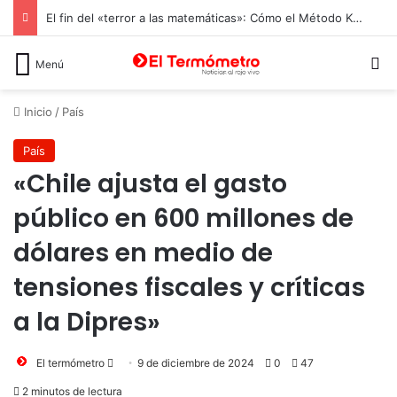
El fin del «terror a las matemáticas»: Cómo el Método Kumon conquista a Chile desde la autonomía y la neurociencia
B
Menú
Inicio
/
País
País
«Chile ajusta el gasto
público en 600 millones de
dólares en medio de
tensiones fiscales y críticas
a la Dipres»
Send
El termómetro
9 de diciembre de 2024
0
47
an
2 minutos de lectura