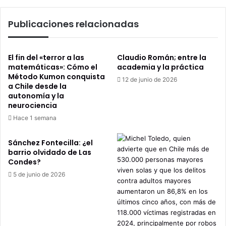
la
casa
Publicaciones relacionadas
propia"
El fin del «terror a las
Claudio Román; entre la
matemáticas»: Cómo el
academia y la práctica
Método Kumon conquista
12 de junio de 2026
a Chile desde la
autonomía y la
neurociencia
Hace 1 semana
Sánchez Fontecilla: ¿el
barrio olvidado de Las
Condes?
5 de junio de 2026