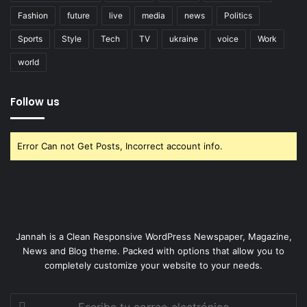
Fashion
future
live
media
news
Politics
Sports
Style
Tech
TV
ukraine
voice
Work
world
Follow us
Error Can not Get Posts, Incorrect account info.
Jannah is a Clean Responsive WordPress Newspaper, Magazine,
News and Blog theme. Packed with options that allow you to
completely customize your website to your needs.
Escribe