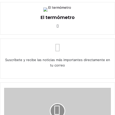
El termómetro
Sitio
web
Suscríbete y recibe las noticias más importantes directamente en
tu correo
“Proponen
la
creación
del
Registro