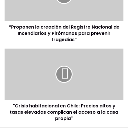
Nacional
de
Incendiarios
y
“Proponen la creación del Registro Nacional de
Pirómanos
para
Incendiarios y Pirómanos para prevenir
prevenir
tragedias”
tragedias”
"Crisis
habitacional
en
Chile:
Precios
altos
y
tasas
elevadas
"Crisis habitacional en Chile: Precios altos y
complican
el
tasas elevadas complican el acceso a la casa
acceso
propia"
a