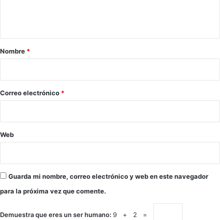
n
t
a
r
Nombre
*
i
o
*
Correo electrónico
*
Web
Guarda mi nombre, correo electrónico y web en este navegador
para la próxima vez que comente.
Demuestra que eres un ser humano:
9 + 2 =