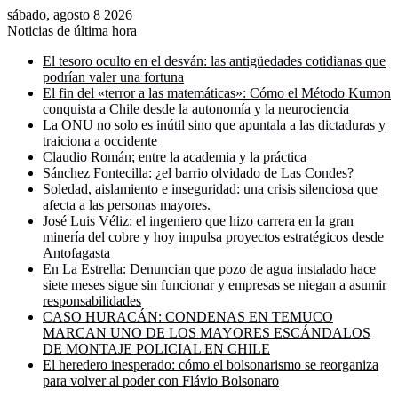
sábado, agosto 8 2026
Noticias de última hora
El tesoro oculto en el desván: las antigüedades cotidianas que
podrían valer una fortuna
El fin del «terror a las matemáticas»: Cómo el Método Kumon
conquista a Chile desde la autonomía y la neurociencia
La ONU no solo es inútil sino que apuntala a las dictaduras y
traiciona a occidente
Claudio Román; entre la academia y la práctica
Sánchez Fontecilla: ¿el barrio olvidado de Las Condes?
Soledad, aislamiento e inseguridad: una crisis silenciosa que
afecta a las personas mayores.
José Luis Véliz: el ingeniero que hizo carrera en la gran
minería del cobre y hoy impulsa proyectos estratégicos desde
Antofagasta
En La Estrella: Denuncian que pozo de agua instalado hace
siete meses sigue sin funcionar y empresas se niegan a asumir
responsabilidades
CASO HURACÁN: CONDENAS EN TEMUCO
MARCAN UNO DE LOS MAYORES ESCÁNDALOS
DE MONTAJE POLICIAL EN CHILE
El heredero inesperado: cómo el bolsonarismo se reorganiza
para volver al poder con Flávio Bolsonaro