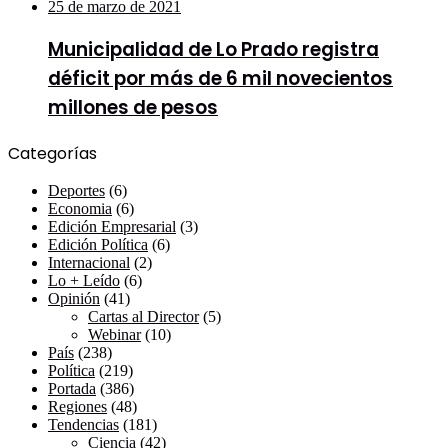
25 de marzo de 2021
Municipalidad de Lo Prado registra
déficit por más de 6 mil novecientos
millones de pesos
Categorías
Deportes
(6)
Economia
(6)
Edición Empresarial
(3)
Edición Política
(6)
Internacional
(2)
Lo + Leído
(6)
Opinión
(41)
Cartas al Director
(5)
Webinar
(10)
País
(238)
Política
(219)
Portada
(386)
Regiones
(48)
Tendencias
(181)
Ciencia
(42)