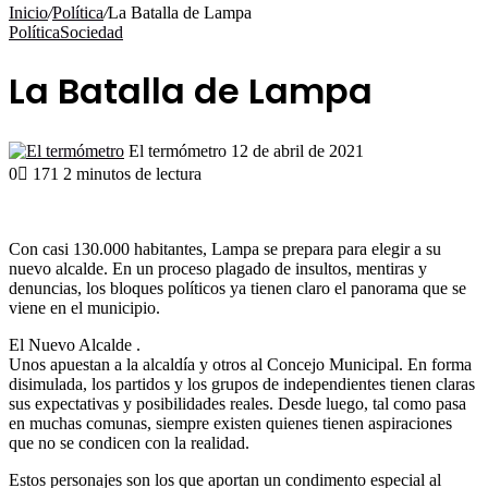
por
Inicio
/
Política
/
La Batalla de Lampa
Política
Sociedad
La Batalla de Lampa
Send
El termómetro
12 de abril de 2021
an
0
171
2 minutos de lectura
email
Con casi 130.000 habitantes, Lampa se prepara para elegir a su
nuevo alcalde. En un proceso plagado de insultos, mentiras y
denuncias, los bloques políticos ya tienen claro el panorama que se
viene en el municipio.
El Nuevo Alcalde .
Unos apuestan a la alcaldía y otros al Concejo Municipal. En forma
disimulada, los partidos y los grupos de independientes tienen claras
sus expectativas y posibilidades reales. Desde luego, tal como pasa
en muchas comunas, siempre existen quienes tienen aspiraciones
que no se condicen con la realidad.
Estos personajes son los que aportan un condimento especial al