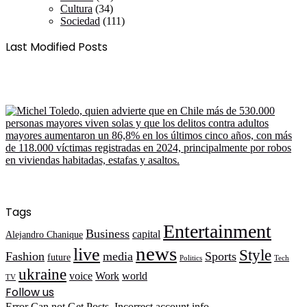
Cultura
(34)
Sociedad
(111)
Last Modified Posts
Tags
Entertainment
Business
capital
Alejandro Chanique
news
live
Style
Fashion
media
Sports
future
Politics
Tech
ukraine
voice
Work
world
TV
Follow us
Error Can not Get Posts, Incorrect account info.