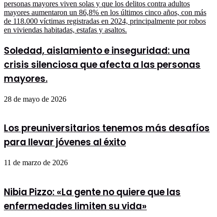
LOS
ENCUENTROS
CON
LIDERES
DE
AMÉRICA
Soledad, aislamiento e inseguridad: una
crisis silenciosa que afecta a las personas
mayores.
28 de mayo de 2026
Los preuniversitarios tenemos más desafíos
para llevar jóvenes al éxito
11 de marzo de 2026
Nibia Pizzo: «La gente no quiere que las
enfermedades limiten su vida»