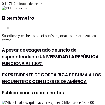
an
0
171
2 minutos de lectura
email
El termómetro
Sitio
web
Suscríbete y recibe las noticias más importantes directamente en tu
correo
A
A pesar de exagerado anuncio de
pesar
superintendente UNIVERSIDAD LA REPÚBLICA
de
exagerado
FUNCIONA AL 100%
anuncio
de
EX
EX PRESIDENTE DE COSTA RICA SE SUMA A LOS
superintendente
PRESIDENTE
UNIVERSIDAD
ENCUENTROS CON LIDERES DE AMÉRICA
DE
LA
COSTA
REPÚBLICA
RICA
FUNCIONA
Publicaciones relacionadas
SE
AL
SUMA
100%
A