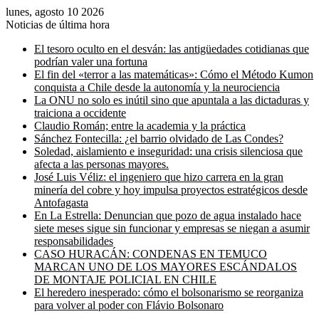
lunes, agosto 10 2026
Noticias de última hora
El tesoro oculto en el desván: las antigüedades cotidianas que
podrían valer una fortuna
El fin del «terror a las matemáticas»: Cómo el Método Kumon
conquista a Chile desde la autonomía y la neurociencia
La ONU no solo es inútil sino que apuntala a las dictaduras y
traiciona a occidente
Claudio Román; entre la academia y la práctica
Sánchez Fontecilla: ¿el barrio olvidado de Las Condes?
Soledad, aislamiento e inseguridad: una crisis silenciosa que
afecta a las personas mayores.
José Luis Véliz: el ingeniero que hizo carrera en la gran
minería del cobre y hoy impulsa proyectos estratégicos desde
Antofagasta
En La Estrella: Denuncian que pozo de agua instalado hace
siete meses sigue sin funcionar y empresas se niegan a asumir
responsabilidades
CASO HURACÁN: CONDENAS EN TEMUCO
MARCAN UNO DE LOS MAYORES ESCÁNDALOS
DE MONTAJE POLICIAL EN CHILE
El heredero inesperado: cómo el bolsonarismo se reorganiza
para volver al poder con Flávio Bolsonaro