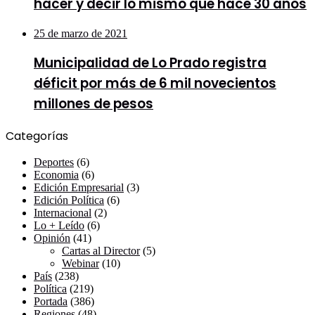
hacer y decir lo mismo que hace 30 años
25 de marzo de 2021
Municipalidad de Lo Prado registra
déficit por más de 6 mil novecientos
millones de pesos
Categorías
Deportes
(6)
Economia
(6)
Edición Empresarial
(3)
Edición Política
(6)
Internacional
(2)
Lo + Leído
(6)
Opinión
(41)
Cartas al Director
(5)
Webinar
(10)
País
(238)
Política
(219)
Portada
(386)
Regiones
(48)