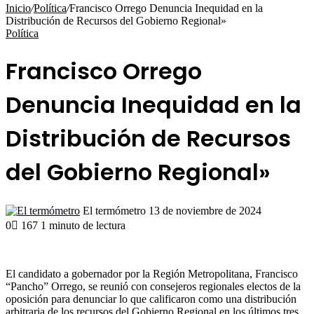
por
Inicio
/
Política
/
Francisco Orrego Denuncia Inequidad en la
Distribución de Recursos del Gobierno Regional»
Política
Francisco Orrego
Denuncia Inequidad en la
Distribución de Recursos
del Gobierno Regional»
Send
El termómetro
13 de noviembre de 2024
an
0
167
1 minuto de lectura
email
El candidato a gobernador por la Región Metropolitana, Francisco
“Pancho” Orrego, se reunió con consejeros regionales electos de la
oposición para denunciar lo que calificaron como una distribución
arbitraria de los recursos del Gobierno Regional en los últimos tres