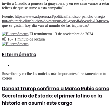
invito a Claudio a ponerse la guayabera, y en ese caso vamos a estar
felices de que se sume a esta campaña”.
Fuente:
https://www.adprensa.cl/politica/francisco-pancho-orrego-
por-arbitraria-distribucion-de-recursos-del-gore-8-de-cada-10-pesos-
que-se-gastan-hoy-dia-van-al-mundo-de-las-izquierdas/
Send
El termómetro
13 de noviembre de 2024
an
0
167
1 minuto de lectura
email
El termómetro
Sitio
web
Suscríbete y recibe las noticias más importantes directamente en tu
correo
Donald
Donald Trump confirma a Marco Rubio como
Trump
Secretario de Estado: el primer latino en la
confirma
a
historia en asumir este cargo
Marco
Rubio