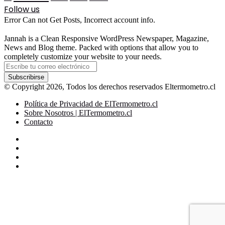
Follow us
Error Can not Get Posts, Incorrect account info.
Jannah is a Clean Responsive WordPress Newspaper, Magazine,
News and Blog theme. Packed with options that allow you to
completely customize your website to your needs.
Escribe
tu
correo
© Copyright 2026, Todos los derechos reservados Eltermometro.cl
electrónico
Política de Privacidad de ElTermometro.cl
Sobre Nosotros | ElTermometro.cl
Contacto
Facebook
X
YouTube
Instagram
Facebook
X
LinkedIn
WhatsApp
Telegram
Botón
volver
arriba