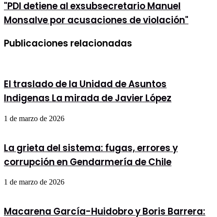
"PDI
"PDI detiene al exsubsecretario Manuel
como
detiene
Secretario
Monsalve por acusaciones de violación"
al
de
exsubsecretario
Estado:
Manuel
el
Publicaciones relacionadas
Monsalve
primer
por
latino
acusaciones
en
de
la
violación"
El traslado de la Unidad de Asuntos
historia
en
Indigenas La mirada de Javier López
asumir
este
cargo
1 de marzo de 2026
La grieta del sistema: fugas, errores y
corrupción en Gendarmería de Chile
1 de marzo de 2026
Macarena García-Huidobro y Boris Barrera: