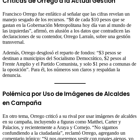
Críticas de Orrego a la Actual Gestión
Francisco Orrego fue enfático al señalar que las cifras revelan un
manejo sesgado de los recursos. “$8 de cada $10 pesos que se
gastan en la Gobernación Metropolitana hoy día van al mundo de
las izquierdas”, afirmó, en alusión a los datos que contradicen las
declaraciones de su contendor, Orrego Larraín, sobre una gestión
transversal.
Además, Orrego desglosó el reparto de fondos: “$3 pesos se
destinan a municipios del Socialismo Democrático, $2 pesos al
Frente Amplio y el Partido Comunista, y solo $1 peso a comunas de
la oposición”. Para él, los números son claros y respaldan la
denuncia.
Polémica por Uso de Imágenes de Alcaldes
en Campaña
En otro tema, Orrego criticó a su rival por usar imágenes de alcaldes
en su campaña, incluyendo a figuras como Matthei, Carter y
Palacios, y recientemente a Araya y Cornejo. “No sigamos
confundiendo a la ciudadanía”, reclamó Orrego, agregando un
comentario irónico: “Si nos queremos vestir con ropajes ajenos, yo