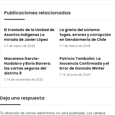
medio
ambiente
Publicaciones relacionadas
y
reactivación
económica
El traslado de la Unidad de
La grieta del sistema:
Asuntos Indigenas La
fugas, errores y corrupción
mirada de Javier López
en Gendarmería de Chile
1 de marzo de 2026
1 de marzo de 2026
Macarena García-
Patricio Tombolini: La
Huidobro y Boris Barrera:
Inocencia Confirmada y el
las cartas seguras del
Error de Gonzalo Winter
distrito 9
14 de junio de 2025
14 de noviembre de 2025
Deja una respuesta
Tu dirección de correo electrónico no será publicada.
Los campos