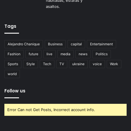
Tags
Alejandro Chanique
Business
capital
Entertainment
Fashion
future
live
media
news
Politics
Sports
Style
Tech
TV
ukraine
voice
Work
world
Follow us
Error Can not Get Posts, Incorrect account info.