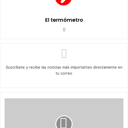
El termómetro
Sitio
web
Suscríbete y recibe las noticias más importantes directamente en
tu correo
Ministro de
Transportes
y
Telecomunicaciones:
«Soy