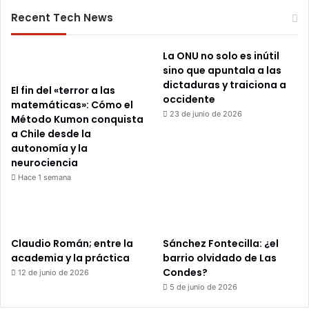
Recent Tech News
La ONU no solo es inútil
sino que apuntala a las
dictaduras y traiciona a
El fin del «terror a las
occidente
matemáticas»: Cómo el
23 de junio de 2026
Método Kumon conquista
a Chile desde la
autonomía y la
neurociencia
Hace 1 semana
Claudio Román; entre la
Sánchez Fontecilla: ¿el
academia y la práctica
barrio olvidado de Las
Condes?
12 de junio de 2026
5 de junio de 2026