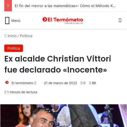
El fin del «terror a las matemáticas»: Cómo el Método Kumon conquista a Chile desde la autonomía y la neurociencia
B
Menú
Inicio
/
Política
Política
Ex alcalde Christian Vittori
fue declarado «Inocente»
Send
El termómetro
21 de marzo de 2022
0
88
an
1 minuto de lectura
email