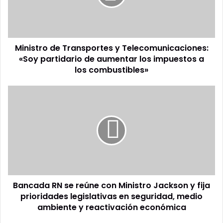
partidario
de
aumentar
los
Ministro de Transportes y Telecomunicaciones:
impuestos
a
«Soy partidario de aumentar los impuestos a
los
los combustibles»
combustibles»
Bancada
RN
se
reúne
con
Ministro
Jackson
y
fija
Bancada RN se reúne con Ministro Jackson y fija
prioridades
legislativas
prioridades legislativas en seguridad, medio
en
ambiente y reactivación económica
seguridad,