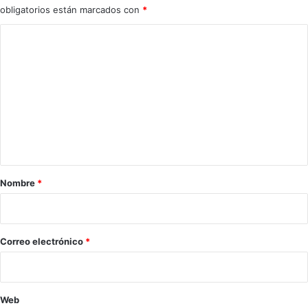
obligatorios están marcados con
*
C
o
m
e
n
t
a
r
Nombre
*
i
o
*
Correo electrónico
*
Web