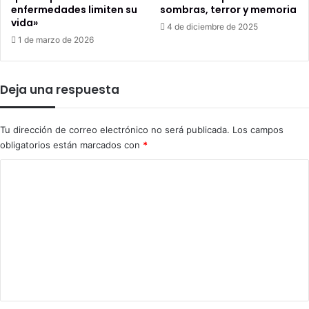
enfermedades limiten su
sombras, terror y memoria
vida»
4 de diciembre de 2025
1 de marzo de 2026
Deja una respuesta
Tu dirección de correo electrónico no será publicada.
Los campos
obligatorios están marcados con
*
C
o
m
e
n
t
a