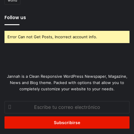
world
Follow us
Error Can not Get Posts, Incorrect account info.
Jannah is a Clean Responsive WordPress Newspaper, Magazine,
News and Blog theme. Packed with options that allow you to
completely customize your website to your needs.
Escribe
tu
correo
electrónico