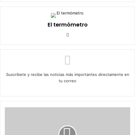
El termómetro
Sitio
web
Suscríbete y recibe las noticias más importantes directamente en
tu correo
¿Quién
es
Silvia
Silva?