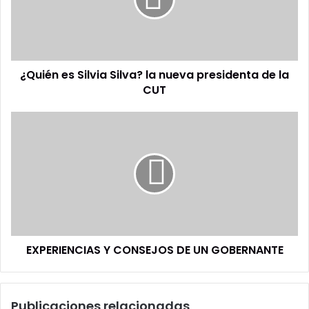
la
nueva
presidenta
de
la
¿Quién es Silvia Silva? la nueva presidenta de la
CUT
CUT
EXPERIENCIAS
Y
CONSEJOS
DE
UN
GOBERNANTE
EXPERIENCIAS Y CONSEJOS DE UN GOBERNANTE
Publicaciones relacionadas