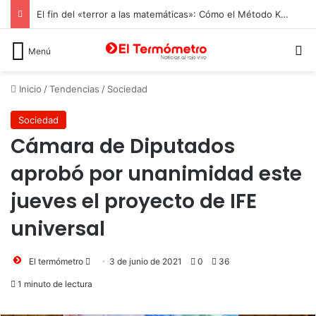
El fin del «terror a las matemáticas»: Cómo el Método Kumon conquista a Chile desde la autonomía y la neurociencia
B
Menú
Inicio
/
Tendencias
/
Sociedad
Sociedad
Cámara de Diputados
aprobó por unanimidad este
jueves el proyecto de IFE
universal
Send
El termómetro
3 de junio de 2021
0
36
an
1 minuto de lectura
email