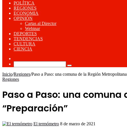
POLÍTICA
REGIONES
ECONOMIA
OPINIÓN
Cartas al Director
Webinar
DEPORTES
TENDENCIAS
CULTURA
CIENCIA
Publicación
al
Buscar
azar
por
Inicio
/
Regiones
/
Paso a Paso: una comuna de la Región Metropolitana
Regiones
Paso a Paso: una comuna d
“Preparación”
Send
El termómetro
8 de marzo de 2021