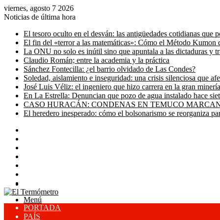
viernes, agosto 7 2026
Noticias de última hora
El tesoro oculto en el desván: las antigüedades cotidianas que p
El fin del «terror a las matemáticas»: Cómo el Método Kumon c
La ONU no solo es inútil sino que apuntala a las dictaduras y t
Claudio Román; entre la academia y la práctica
Sánchez Fontecilla: ¿el barrio olvidado de Las Condes?
Soledad, aislamiento e inseguridad: una crisis silenciosa que af
José Luis Véliz: el ingeniero que hizo carrera en la gran miner
En La Estrella: Denuncian que pozo de agua instalado hace siet
CASO HURACÁN: CONDENAS EN TEMUCO MARCAN 
El heredero inesperado: cómo el bolsonarismo se reorganiza pa
Facebook
X
YouTube
Instagram
Acceso
Publicación
al
Barra
Buscar
azar
lateral
por
Menú
PORTADA
PAÍS