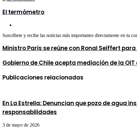
por
correo
El termómetro
electrónico
Sitio
web
Suscríbete y recibe las noticias más importantes directamente en tu co
Ministro
Ministro Paris se reúne con Ronal Seiffert pa
Paris
se
Gobierno
Gobierno de Chile acepta mediación de la OI
reúne
de
con
Chile
Ronal
Publicaciones relacionadas
acepta
Seiffert
mediación
para
de
analizar
la
importantes
OIT
propuestas
En La Estrella: Denuncian que pozo de agua in
ante
en
demanda
responsabilidades
materia
de
de
Trabajadores
salud
3 de mayo de 2026
Municipales