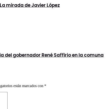
 La mirada de Javier López
ia del gobernador René Saffirio en la comuna
gatorios están marcados con
*