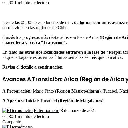
an
0
80
1 minuto de lectura
email
Facebook
X
LinkedIn
Tumblr
Pinterest
Reddit
VKontakte
Odnoklassniki
Pocket
Desde las 05:00 de este lunes 8 de marzo
algunas comunas avanzaron
coronavirus en las regiones de Chile.
Quizás los progresos más destacados son los de Arica (
Región de Ari
cuarentena
y pasó a “
Transición
“.
En tanto
las otras dos localidades entraron a la fase de “Preparac
lo que la baja de estos en las últimas semanas es más que llamativa.
Revisa el detalle a continuación
.
Avances
A Transición
: Arica (
Región de Arica 
A Preparación
: María Pinto (
Región Metropolitana
); Tucapel, Nac
A Apertura Inicial
: Timaukel (
Región de Magallanes
)
Send
El termómetro
8 de marzo de 2021
an
0
80
1 minuto de lectura
email
Facebook
X
LinkedIn
Tumblr
Pinterest
Reddit
VKontakte
Odnoklassniki
Pocket
Compartir
Facebook
X
LinkedIn
Tumblr
Pinterest
Reddit
VKontakte
Odnoklassniki
Pocket
Compartir
Imprimir