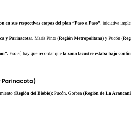
 en sus respectivas etapas del plan “Paso a Paso”
, iniciativa imp
ca y Parinacota
), María Pinto (
Región Metropolitana
) y Pucón (
Reg
ión”
. Eso sí, hay que recordar que
la zona lacustre estaba bajo confi
y Parinacota
)
imiento (
Región del Biobío
); Pucón, Gorbea (
Región de La Araucaní