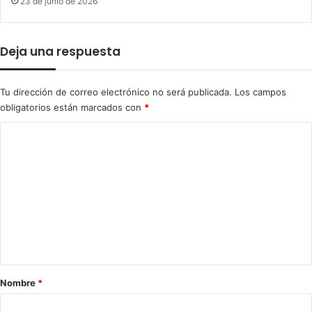
23 de junio de 2026
Deja una respuesta
Tu dirección de correo electrónico no será publicada.
Los campos
obligatorios están marcados con
*
C
o
m
e
n
t
a
r
Nombre
*
i