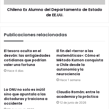
EE.UU.
Chileno Ex Alumno del Departamento de Estado
de EE.UU.
Publicaciones relacionadas
El tesoro oculto en el
El fin del «terror a las
desván: las antigüedades
matemáticas»: Cómo el
cotidianas que podrían
Método Kumon conquista
valer una fortuna
a Chile desde la
autonomía y la
Hace 4 días
neurociencia
Hace 1 semana
La ONU no solo es inútil
Claudio Román; entre la
sino que apuntala a las
academia y la práctica
dictaduras y traiciona a
12 de junio de 2026
occidente