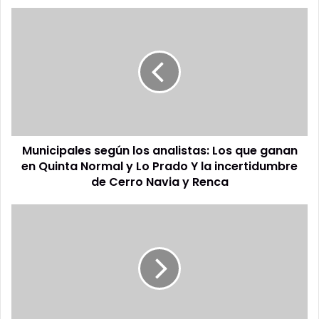
Municipales
según
los
analistas:
Los
que
ganan
en
Quinta
Municipales según los analistas: Los que ganan
Normal
y
en Quinta Normal y Lo Prado Y la incertidumbre
Lo
de Cerro Navia y Renca
Prado
Y
Chileno
la
Ex
incertidumbre
Alumno
de
del
Cerro
Departamento
Navia
de
y
Estado
Renca
de