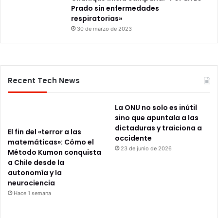
Prado sin enfermedades
respiratorias»
30 de marzo de 2023
Recent Tech News
La ONU no solo es inútil
sino que apuntala a las
dictaduras y traiciona a
El fin del «terror a las
occidente
matemáticas»: Cómo el
23 de junio de 2026
Método Kumon conquista
a Chile desde la
autonomía y la
neurociencia
Hace 1 semana