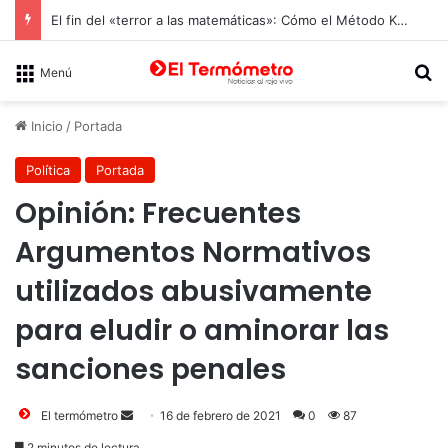
El fin del «terror a las matemáticas»: Cómo el Método Kumon conquista a Chile desde la autonomía y la neurociencia
B
Menú
Inicio
/
Portada
Política
Portada
Opinión: Frecuentes
Argumentos Normativos
utilizados abusivamente
para eludir o aminorar las
sanciones penales
Send
El termómetro
16 de febrero de 2021
0
87
an
2 minutos de lectura