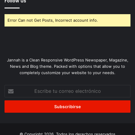
Follow us
Error Can not Get Posts, Incorrect account info.
Jannah is a Clean Responsive WordPress Newspaper, Magazine,
News and Blog theme. Packed with options that allow you to
completely customize your website to your needs.
Escribe
tu
correo
electrónico
© Copyright 2026, Todos los derechos reservados