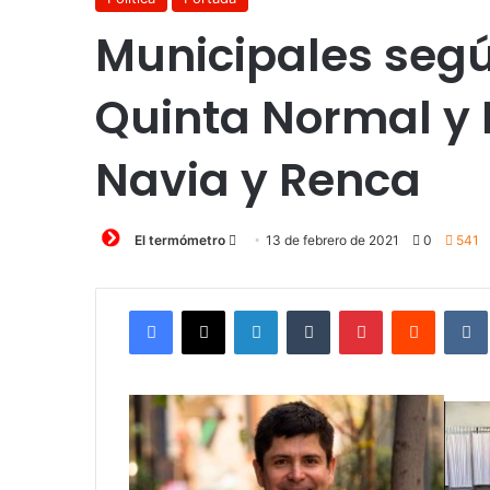
Municipales segú
Quinta Normal y 
Navia y Renca
Send
El termómetro
13 de febrero de 2021
0
541
an
email
Facebook
X
LinkedIn
Tumblr
Pinterest
Reddit