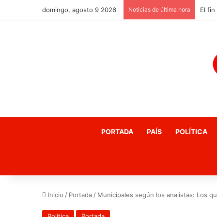
domingo, agosto 9 2026
Noticias de última hora
PORTADA
PAÍS
POLÍTICA
Inicio
/
Portada
/
Municipales según los analistas: Los q
Política
Portada