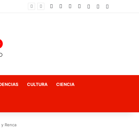
Facebook
X
YouTube
Instagram
Acceso
Publicación al az
Barra lateral
El fin del «terror a las matemáticas»: Cómo el Método Kumon conquista a Chile desde la autonomía y la neurociencia
DENCIAS
CULTURA
CIENCIA
a y Renca