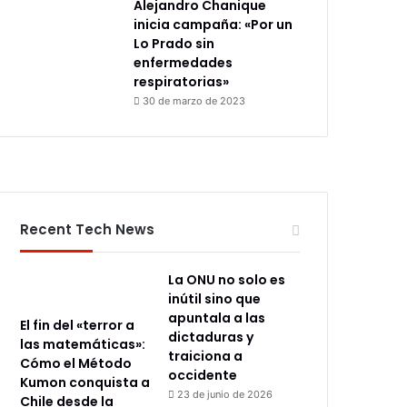
Alejandro Chanique
inicia campaña: «Por un
Lo Prado sin
enfermedades
respiratorias»
30 de marzo de 2023
Recent Tech News
La ONU no solo es
inútil sino que
apuntala a las
El fin del «terror a
dictaduras y
las matemáticas»:
traiciona a
Cómo el Método
occidente
Kumon conquista a
23 de junio de 2026
Chile desde la