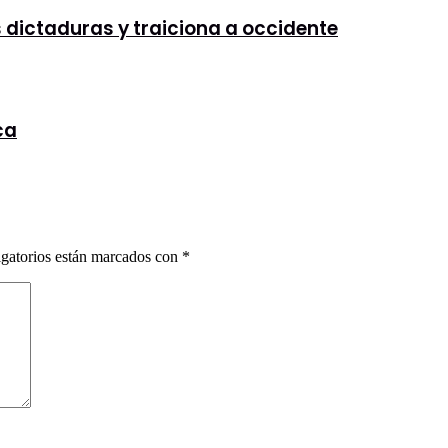
as dictaduras y traiciona a occidente
ca
gatorios están marcados con
*