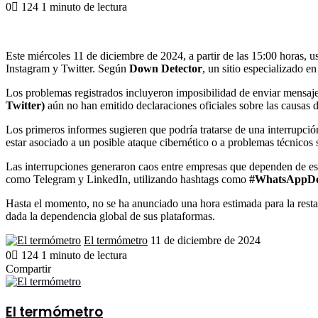
an
0
124
1 minuto de lectura
email
Facebook
X
LinkedIn
Tumblr
Pinterest
Reddit
VKontakte
Odnoklassniki
Pocket
Este miércoles 11 de diciembre de 2024, a partir de las 15:00 horas,
Instagram y Twitter. Según
Down Detector
, un sitio especializado 
Los problemas registrados incluyeron imposibilidad de enviar mensajes
Twitter)
aún no han emitido declaraciones oficiales sobre las causas d
Los primeros informes sugieren que podría tratarse de una interrupción
estar asociado a un posible ataque cibernético o a problemas técnicos s
Las interrupciones generaron caos entre empresas que dependen de esta
como Telegram y LinkedIn, utilizando hashtags como
#WhatsAppD
Hasta el momento, no se ha anunciado una hora estimada para la restaur
dada la dependencia global de sus plataformas.
Send
El termómetro
11 de diciembre de 2024
an
0
124
1 minuto de lectura
email
Facebook
X
LinkedIn
Tumblr
Pinterest
Reddit
VKontakte
Odnoklassniki
Pocket
Compartir
Facebook
X
LinkedIn
Tumblr
Pinterest
Reddit
VKontakte
Odnoklassniki
Pocket
Compartir
Imprimir
por
correo
El termómetro