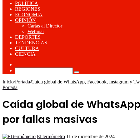
POLÍTICA
REGIONES
ECONOMIA
OPINIÓN
Cartas al Director
Webinar
DEPORTES
TENDENCIAS
CULTURA
CIENCIA
Publicación
al
Buscar
azar
por
Inicio
/
Portada
/
Caída global de WhatsApp, Facebook, Instagram y Twitt
Portada
Caída global de WhatsApp,
por fallas masivas
Send
El termómetro
11 de diciembre de 2024