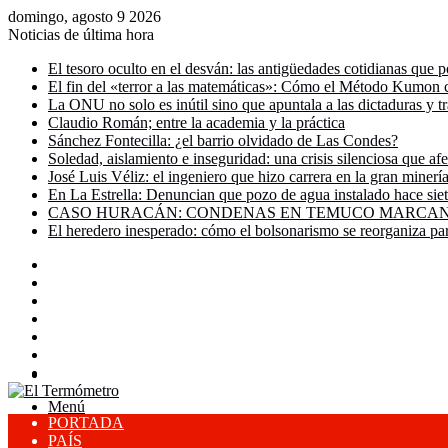
domingo, agosto 9 2026
Noticias de última hora
El tesoro oculto en el desván: las antigüedades cotidianas que p
El fin del «terror a las matemáticas»: Cómo el Método Kumon c
La ONU no solo es inútil sino que apuntala a las dictaduras y t
Claudio Román; entre la academia y la práctica
Sánchez Fontecilla: ¿el barrio olvidado de Las Condes?
Soledad, aislamiento e inseguridad: una crisis silenciosa que af
José Luis Véliz: el ingeniero que hizo carrera en la gran miner
En La Estrella: Denuncian que pozo de agua instalado hace siet
CASO HURACÁN: CONDENAS EN TEMUCO MARCAN 
El heredero inesperado: cómo el bolsonarismo se reorganiza pa
Facebook
X
YouTube
Instagram
Acceso
Publicación
al
Barra
Buscar
azar
lateral
por
Menú
PORTADA
PAÍS