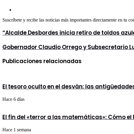
electrónico
Sitio
web
Suscríbete y recibe las noticias más importantes directamente en tu co
“Alcalde
“Alcalde Desbordes inicia retiro de toldos a
Desbordes
inicia
Gobernador
Gobernador Claudio Orrego y Subsecretario Lu
retiro
Claudio
de
Orrego
toldos
Publicaciones relacionadas
y
azules
Subsecretario
en
Luis
Meiggs
Cordero
y
fortalecen
anuncia
El tesoro oculto en el desván: las antigüedad
agenda
más
de
medidas
seguridad
Hace 6 días
de
para
seguridad”
la
Región
El fin del «terror a las matemáticas»: Cómo e
Metropolitana
Hace 1 semana