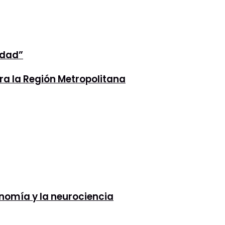
idad”
ra la Región Metropolitana
onomía y la neurociencia