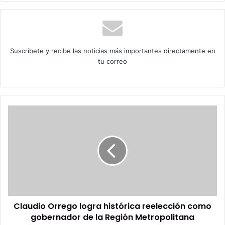
Suscríbete y recibe las noticias más importantes directamente en
tu correo
Claudio
Orrego
logra
histórica
reelección
como
gobernador
de
la
Claudio Orrego logra histórica reelección como
Región
Metropolitana
gobernador de la Región Metropolitana