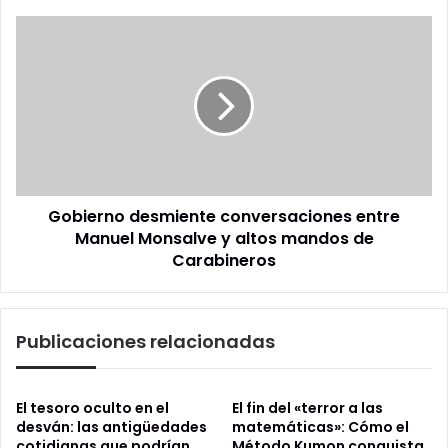
Gobierno
desmiente
conversaciones
entre
Manuel
Monsalve
y
altos
mandos
Gobierno desmiente conversaciones entre
de
Carabineros
Manuel Monsalve y altos mandos de
Carabineros
Publicaciones relacionadas
El tesoro oculto en el
El fin del «terror a las
desván: las antigüedades
matemáticas»: Cómo el
cotidianas que podrían
Método Kumon conquista