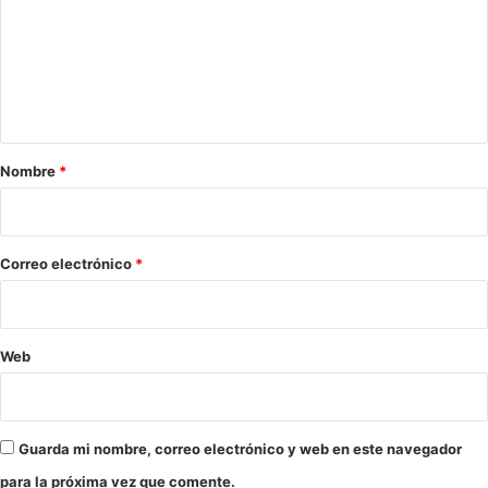
m
e
n
t
a
r
Nombre
*
i
o
*
Correo electrónico
*
Web
Guarda mi nombre, correo electrónico y web en este navegador
para la próxima vez que comente.