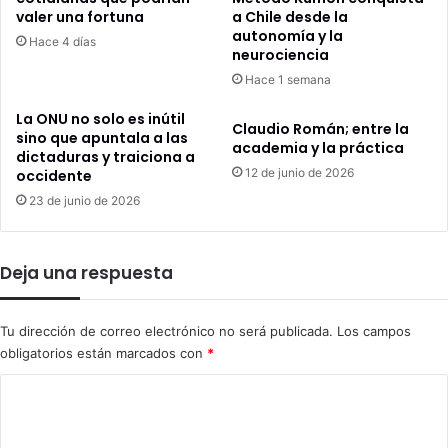
valer una fortuna
a Chile desde la
autonomía y la
Hace 4 días
neurociencia
Hace 1 semana
La ONU no solo es inútil
Claudio Román; entre la
sino que apuntala a las
academia y la práctica
dictaduras y traiciona a
12 de junio de 2026
occidente
23 de junio de 2026
Deja una respuesta
Tu dirección de correo electrónico no será publicada.
Los campos
obligatorios están marcados con
*
C
o