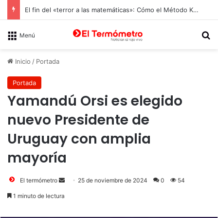
El fin del «terror a las matemáticas»: Cómo el Método Kumon conquista a Chile desde la autonomía y la neurociencia
B
Menú
Inicio
/
Portada
Portada
Yamandú Orsi es elegido
nuevo Presidente de
Uruguay con amplia
mayoría
Send
El termómetro
25 de noviembre de 2024
0
54
an
1 minuto de lectura
email