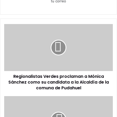
tu correo
Regionalistas
Verdes
proclaman
a
Mónica
Sánchez
como
su
candidata
Regionalistas Verdes proclaman a Mónica
a
la
Sánchez como su candidata a la Alcaldía de la
Alcaldía
comuna de Pudahuel
de
la
INCENDIOS
comuna
FORESTALES:
de
LA
Pudahuel
PREPARACIÓN