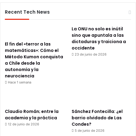
Recent Tech News
La ONU no solo es inútil
sino que apuntala a las
dictaduras y traiciona a
El fin del «terror a las
occidente
matemáticas»: Cómo el
23 de junio de 2026
Método Kumon conquista
a Chile desde la
autonomía y la
neurociencia
Hace 1 semana
Claudio Román; entre la
Sánchez Fontecilla: ¿el
academia y la práctica
barrio olvidado de Las
Condes?
12 de junio de 2026
5 de junio de 2026