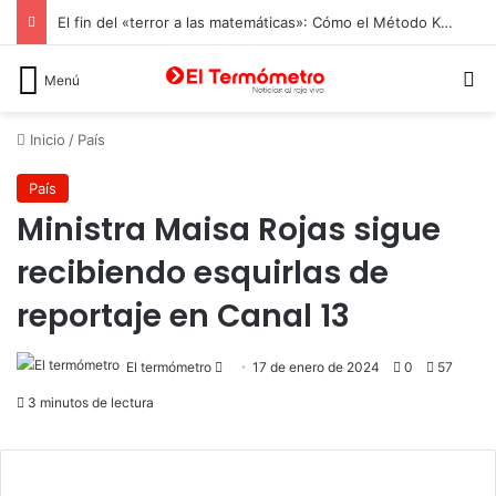
El fin del «terror a las matemáticas»: Cómo el Método Kumon conquista a Chile desde la autonomía y la neurociencia
B
Menú
Inicio
/
País
País
Ministra Maisa Rojas sigue
recibiendo esquirlas de
reportaje en Canal 13
Send
El termómetro
17 de enero de 2024
0
57
an
3 minutos de lectura
email