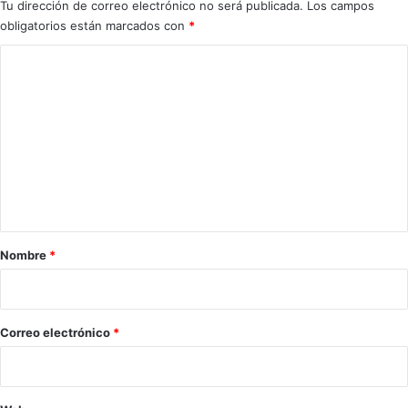
Tu dirección de correo electrónico no será publicada.
Los campos
obligatorios están marcados con
*
C
o
m
e
n
t
a
r
Nombre
*
i
o
*
Correo electrónico
*