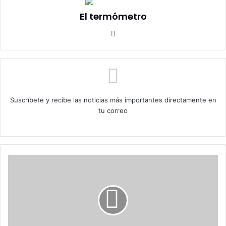
El termómetro
Sitio
web
Suscríbete y recibe las noticias más importantes directamente en
tu correo
Presidente
Gabriel
Boric
: “No
voy
a
permitir