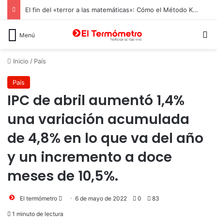
El fin del «terror a las matemáticas»: Cómo el Método Kumon conquista a Chile desde la autonomía y la neurociencia
B
Menú
Inicio
/
País
País
IPC de abril aumentó 1,4%
una variación acumulada
de 4,8% en lo que va del año
y un incremento a doce
meses de 10,5%.
Send
El termómetro
6 de mayo de 2022
0
83
an
1 minuto de lectura