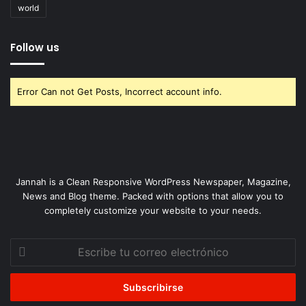
world
Follow us
Error Can not Get Posts, Incorrect account info.
Jannah is a Clean Responsive WordPress Newspaper, Magazine,
News and Blog theme. Packed with options that allow you to
completely customize your website to your needs.
Escribe
tu
correo
electrónico