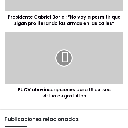
que
sigan
Presidente Gabriel Boric : “No voy a permitir que
proliferando
las
sigan proliferando las armas en las calles”
armas
en
PUCV
las
abre
calles”
inscripciones
para
16
cursos
virtuales
gratuitos
PUCV abre inscripciones para 16 cursos
virtuales gratuitos
Publicaciones relacionadas