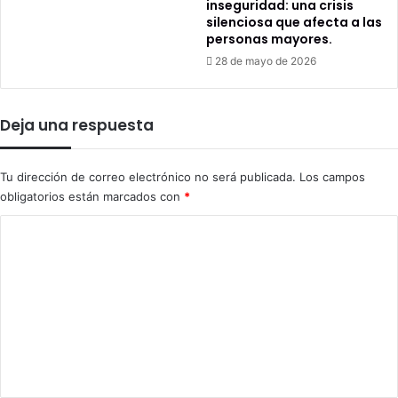
inseguridad: una crisis
silenciosa que afecta a las
personas mayores.
28 de mayo de 2026
Deja una respuesta
Tu dirección de correo electrónico no será publicada.
Los campos
obligatorios están marcados con
*
C
o
m
e
n
t
a