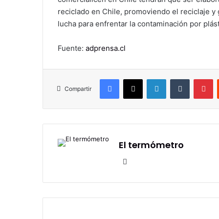
reciclado en Chile, promoviendo el reciclaje 
lucha para enfrentar la contaminación por plást
Fuente:
adprensa.cl
Facebook
X
LinkedIn
Tumblr
Pi
Compartir
El termómetro
Sitio
web