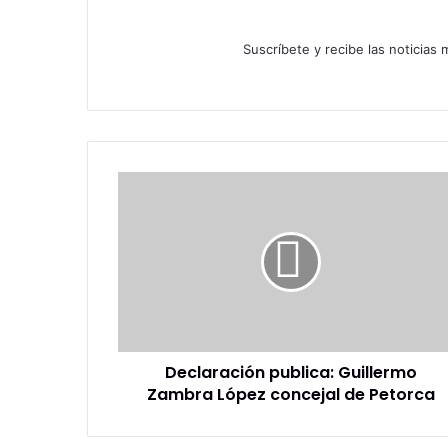
Suscríbete y recibe las noticias
Declaración
publica:
Guillermo
Zambra
López
concejal
de
Petorca
Declaración publica: Guillermo
Zambra López concejal de Petorca