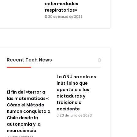
enfermedades
respiratorias»
30 de marzo de 2023
Recent Tech News
La ONU no solo es
inútil sino que
apuntala a las
El fin del «terror a
dictaduras y
las matemáticas»:
traiciona a
Cómo el Método
occidente
Kumon conquista a
23 de junio de 2026
Chile desde la
autonomía y la
neurociencia