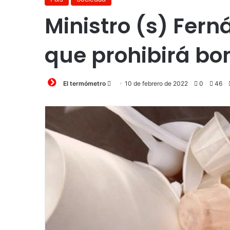
Ministro (s) Fern
que prohibirá bo
Send
El termómetro
10 de febrero de 2022
0
46
an
email