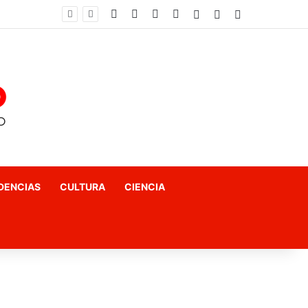
Facebook
X
YouTube
Instagram
Acceso
Publicación al az
Barra lateral
El fin del «terror a las matemáticas»: Cómo el Método Kumon conquista a Chile desde la autonomía y la neurociencia
DENCIAS
CULTURA
CIENCIA