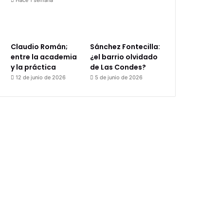
Hace 1 semana
Claudio Román;
Sánchez Fontecilla:
entre la academia
¿el barrio olvidado
y la práctica
de Las Condes?
12 de junio de 2026
5 de junio de 2026