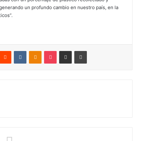
y generando un profundo cambio en nuestro país, en la
icos”.
nterest
Reddit
VKontakte
Odnoklassniki
Pocket
Compartir por correo electrónico
Imprimir