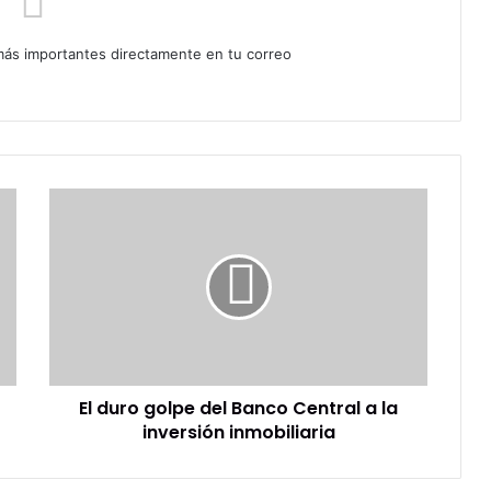
 más importantes directamente en tu correo
El
duro
golpe
del
Banco
Central
a
la
inversión
El duro golpe del Banco Central a la
inmobiliaria
inversión inmobiliaria