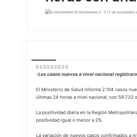
Send
El termómetro
17 de noviembre 
an
email
Facebook
X
LinkedIn
Tumblr
Pinterest
Reddit
VKontakte
Odnoklassniki
Pocket
-Los casos nuevos a nivel nacional registra
El Ministerio de Salud informa 2.104 casos nu
últimas 24 horas a nivel nacional, con 59.732
La positividad diaria en la Región Metropolita
positividad igual o menor a 2%.
La variación de nuevos casos confirmados a ni