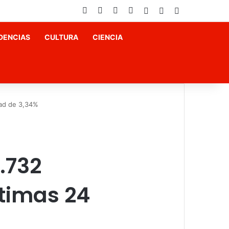
Facebook
X
YouTube
Instagram
Acceso
Publicación al az
Barra lateral
DENCIAS
CULTURA
CIENCIA
dad de 3,34%
.732
ltimas 24