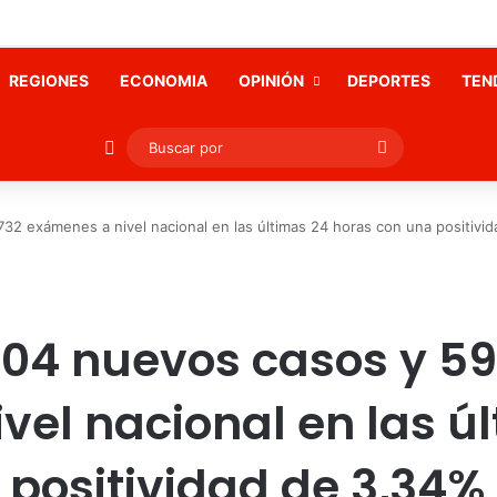
REGIONES
ECONOMIA
OPINIÓN
DEPORTES
TEN
Publicación al azar
Buscar
por
32 exámenes a nivel nacional en las últimas 24 horas con una positivi
104 nuevos casos y 59
vel nacional en las ú
 positividad de 3,34%