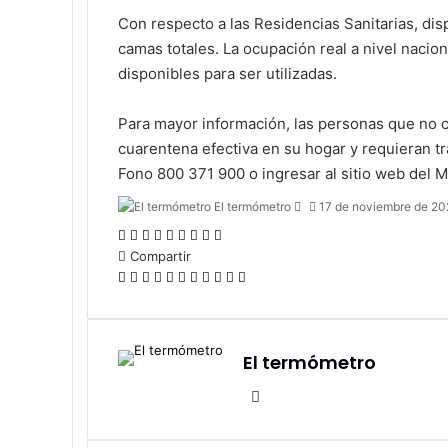
Con respecto a las Residencias Sanitarias, di
camas totales. La ocupación real a nivel naci
disponibles para ser utilizadas.
Para mayor información, las personas que no c
cuarentena efectiva en su hogar y requieran tr
Fono 800 371 900 o ingresar al sitio web del M
Send
El termómetro
17 de noviembre de 20
an
Facebook
X
LinkedIn
Tumblr
Pinterest
Reddit
VKontakte
Odnoklassniki
Pocket
email
Compartir
Facebook
X
LinkedIn
Tumblr
Pinterest
Reddit
VKontakte
Odnoklassniki
Pocket
Compartir
Imprimir
por
correo
electrónico
El termómetro
Sitio
web