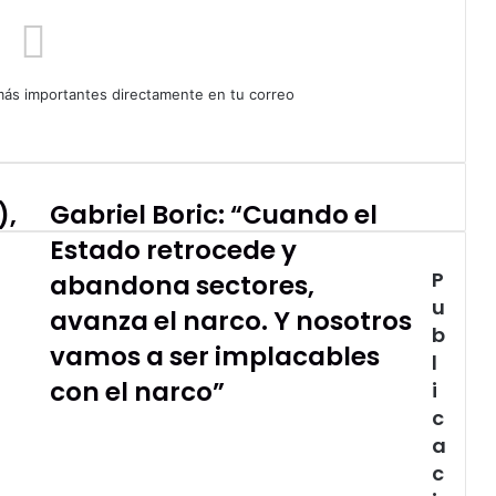
 más importantes directamente en tu correo
),
Gabriel Boric: “Cuando el
Gabriel
Boric:
Estado retrocede y
“Cuando
P
el
abandona sectores,
Estado
u
avanza el narco. Y nosotros
retrocede
b
y
vamos a ser implacables
l
abandona
con el narco”
i
sectores,
c
avanza
el
a
narco.
c
Y