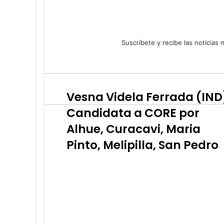
Suscríbete y recibe las noticias
Vesna Videla Ferrada (IND
Vesna
Videla
Candidata a CORE por
Ferrada
(IND),
Alhue, Curacavi, Maria
Candidata
Pinto, Melipilla, San Pedro
a
CORE
por
Alhue,
Curacavi,
Maria
Pinto,
Melipilla,