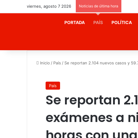
viernes, agosto 7 2026
Noticias de última hora
PORTADA
PAÍS
POLÍTICA
Inicio
/
País
/
Se reportan 2.104 nuevos casos y 59.7
País
Se reportan 2.
exámenes a ni
horas con una