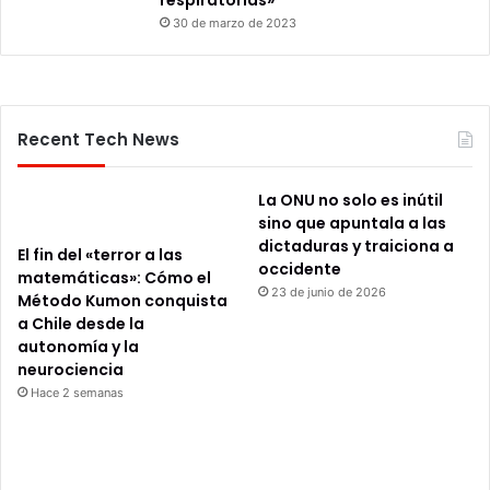
respiratorias»
30 de marzo de 2023
Recent Tech News
La ONU no solo es inútil
sino que apuntala a las
dictaduras y traiciona a
El fin del «terror a las
occidente
matemáticas»: Cómo el
23 de junio de 2026
Método Kumon conquista
a Chile desde la
autonomía y la
neurociencia
Hace 2 semanas