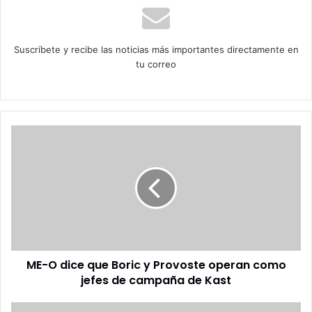
Suscríbete y recibe las noticias más importantes directamente en
tu correo
ME-
O
dice
que
Boric
y
Provoste
operan
como
ME-O dice que Boric y Provoste operan como
jefes
de
jefes de campaña de Kast
campaña
de
Se