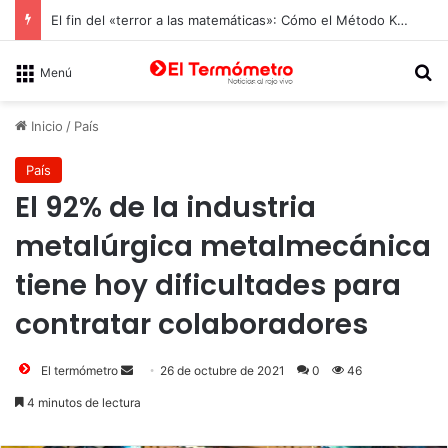
El fin del «terror a las matemáticas»: Cómo el Método Kumon conquista a Chile desde la autonomía y la neurociencia
B
Menú
Inicio
/
País
País
El 92% de la industria
metalúrgica metalmecánica
tiene hoy dificultades para
contratar colaboradores
Send
El termómetro
26 de octubre de 2021
0
46
an
4 minutos de lectura
email