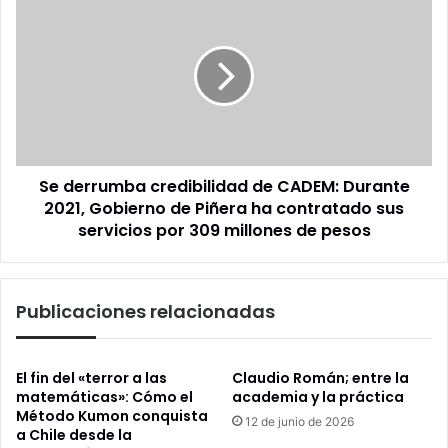
Kast
derrumba
credibilidad
de
CADEM:
Durante
2021,
Gobierno
de
Se derrumba credibilidad de CADEM: Durante
Piñera
ha
2021, Gobierno de Piñera ha contratado sus
contratado
servicios por 309 millones de pesos
sus
servicios
por
Publicaciones relacionadas
309
millones
de
pesos
El fin del «terror a las
Claudio Román; entre la
matemáticas»: Cómo el
academia y la práctica
Método Kumon conquista
12 de junio de 2026
a Chile desde la