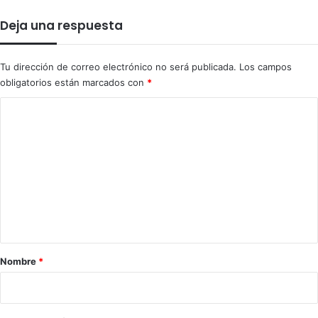
Deja una respuesta
Tu dirección de correo electrónico no será publicada.
Los campos
obligatorios están marcados con
*
C
o
m
e
n
t
a
r
Nombre
*
i
o