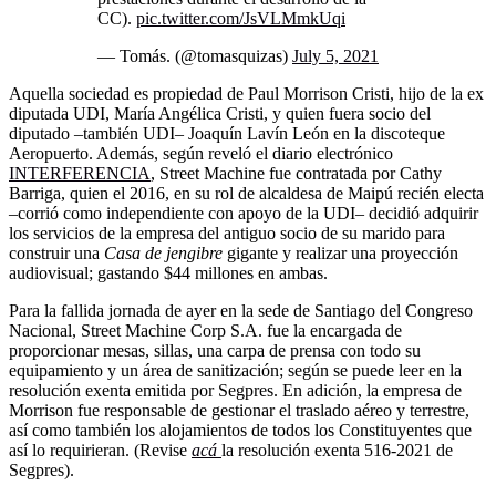
CC).
pic.twitter.com/JsVLMmkUqi
— Tomás. (@tomasquizas)
July 5, 2021
Aquella sociedad es propiedad de Paul Morrison Cristi, hijo de la ex
diputada UDI, María Angélica Cristi, y quien fuera socio del
diputado –también UDI– Joaquín Lavín León en la discoteque
Aeropuerto. Además, según reveló el diario electrónico
INTERFERENCIA
, Street Machine fue contratada por Cathy
Barriga, quien el 2016, en su rol de alcaldesa de Maipú recién electa
–corrió como independiente con apoyo de la UDI– decidió adquirir
los servicios de la empresa del antiguo socio de su marido para
construir una
Casa de jengibre
gigante y realizar una proyección
audiovisual; gastando $44 millones en ambas.
Para la fallida jornada de ayer en la sede de Santiago del Congreso
Nacional, Street Machine Corp S.A. fue la encargada de
proporcionar mesas, sillas, una carpa de prensa con todo su
equipamiento y un área de sanitización; según se puede leer en la
resolución exenta emitida por Segpres. En adición, la empresa de
Morrison fue responsable de gestionar el traslado aéreo y terrestre,
así como también los alojamientos de todos los Constituyentes que
así lo requirieran. (Revise
acá
la resolución exenta 516-2021 de
Segpres).