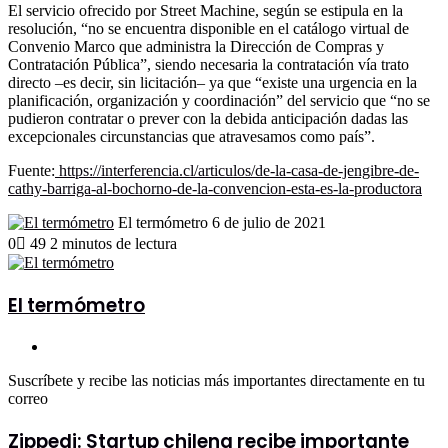
El servicio ofrecido por Street Machine, según se estipula en la
resolución, “no se encuentra disponible en el catálogo virtual de
Convenio Marco que administra la Dirección de Compras y
Contratación Pública”, siendo necesaria la contratación vía trato
directo –es decir, sin licitación– ya que “existe una urgencia en la
planificación, organización y coordinación” del servicio que “no se
pudieron contratar o prever con la debida anticipación dadas las
excepcionales circunstancias que atravesamos como país”.
Fuente:
https://interferencia.cl/articulos/de-la-casa-de-jengibre-de-
cathy-barriga-al-bochorno-de-la-convencion-esta-es-la-productora
Send
El termómetro
6 de julio de 2021
an
0
49
2 minutos de lectura
email
El termómetro
Sitio
web
Suscríbete y recibe las noticias más importantes directamente en tu
correo
Zippedi:
Zippedi: Startup chilena recibe importante