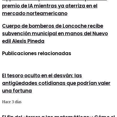
Startup
premio de IA mientras ya aterriza en el
chilena
recibe
mercado norteamericano
importante
premio
Cuerpo
Cuerpo de bomberos de Loncoche recibe
de
de
IA
subvención municipal en manos del Nuevo
bomberos
mientras
de
ya
edil Alexis Pineda
Loncoche
aterriza
recibe
en
Publicaciones relacionadas
subvención
el
municipal
mercado
en
norteamericano
manos
del
El tesoro oculto en el desván: las
Nuevo
edil
antigüedades cotidianas que podrían valer
Alexis
una fortuna
Pineda
Hace 3 días