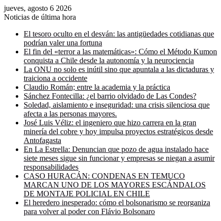
jueves, agosto 6 2026
Noticias de última hora
El tesoro oculto en el desván: las antigüedades cotidianas que
podrían valer una fortuna
El fin del «terror a las matemáticas»: Cómo el Método Kumon
conquista a Chile desde la autonomía y la neurociencia
La ONU no solo es inútil sino que apuntala a las dictaduras y
traiciona a occidente
Claudio Román; entre la academia y la práctica
Sánchez Fontecilla: ¿el barrio olvidado de Las Condes?
Soledad, aislamiento e inseguridad: una crisis silenciosa que
afecta a las personas mayores.
José Luis Véliz: el ingeniero que hizo carrera en la gran
minería del cobre y hoy impulsa proyectos estratégicos desde
Antofagasta
En La Estrella: Denuncian que pozo de agua instalado hace
siete meses sigue sin funcionar y empresas se niegan a asumir
responsabilidades
CASO HURACÁN: CONDENAS EN TEMUCO
MARCAN UNO DE LOS MAYORES ESCÁNDALOS
DE MONTAJE POLICIAL EN CHILE
El heredero inesperado: cómo el bolsonarismo se reorganiza
para volver al poder con Flávio Bolsonaro