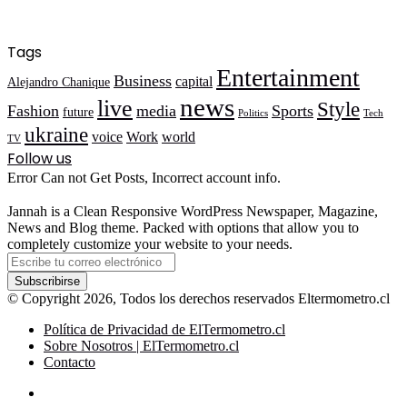
Tags
Entertainment
Business
capital
Alejandro Chanique
news
live
Style
Fashion
media
Sports
future
Politics
Tech
ukraine
voice
Work
world
TV
Follow us
Error Can not Get Posts, Incorrect account info.
Jannah is a Clean Responsive WordPress Newspaper, Magazine,
News and Blog theme. Packed with options that allow you to
completely customize your website to your needs.
Escribe
tu
correo
© Copyright 2026, Todos los derechos reservados Eltermometro.cl
electrónico
Política de Privacidad de ElTermometro.cl
Sobre Nosotros | ElTermometro.cl
Contacto
Facebook