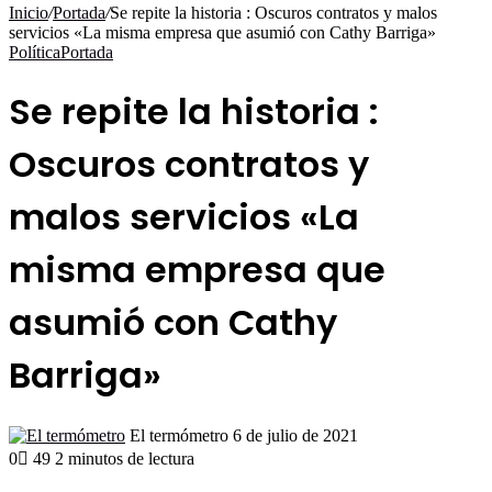
por
Inicio
/
Portada
/
Se repite la historia : Oscuros contratos y malos
servicios «La misma empresa que asumió con Cathy Barriga»
Política
Portada
Se repite la historia :
Oscuros contratos y
malos servicios «La
misma empresa que
asumió con Cathy
Barriga»
Send
El termómetro
6 de julio de 2021
an
0
49
2 minutos de lectura
email