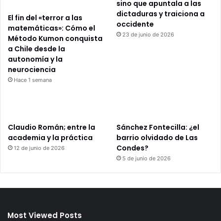
sino que apuntala a las
dictaduras y traiciona a
El fin del «terror a las
occidente
matemáticas»: Cómo el
23 de junio de 2026
Método Kumon conquista
a Chile desde la
autonomía y la
neurociencia
Hace 1 semana
Claudio Román; entre la
Sánchez Fontecilla: ¿el
academia y la práctica
barrio olvidado de Las
Condes?
12 de junio de 2026
5 de junio de 2026
Most Viewed Posts