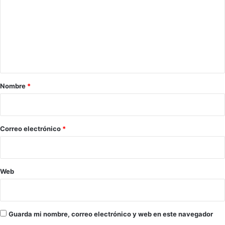
m
e
n
t
a
r
Nombre
*
i
o
*
Correo electrónico
*
Web
Guarda mi nombre, correo electrónico y web en este navegador