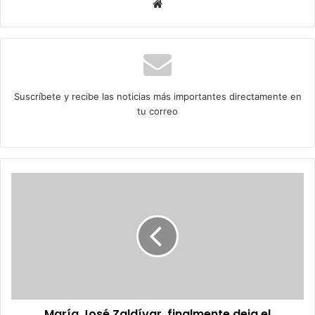
Sitio
web
Suscríbete y recibe las noticias más importantes directamente en
tu correo
María
José
Zaldívar,
finalmente
deja
el
ministerio
del
trabajo
María José Zaldívar, finalmente deja el