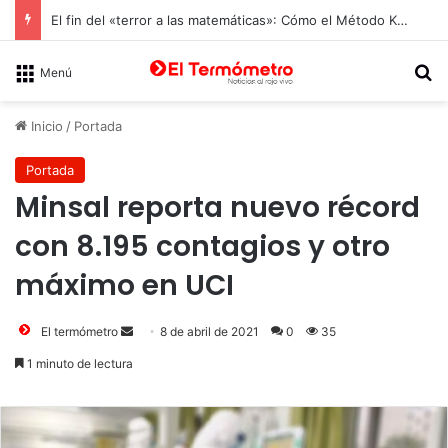
El fin del «terror a las matemáticas»: Cómo el Método Kumon conquista a Chile desde la autonomía y la neurociencia
B
Menú
Inicio
/
Portada
Portada
Minsal reporta nuevo récord
con 8.195 contagios y otro
máximo en UCI
Send
El termómetro
8 de abril de 2021
0
35
an
1 minuto de lectura
email