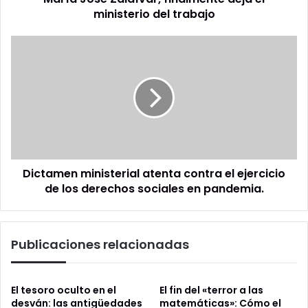
ministerio del trabajo
Dictamen
ministerial
atenta
contra
el
ejercicio
de
los
derechos
Dictamen ministerial atenta contra el ejercicio
sociales
en
de los derechos sociales en pandemia.
pandemia.
Publicaciones relacionadas
El tesoro oculto en el
El fin del «terror a las
desván: las antigüedades
matemáticas»: Cómo el