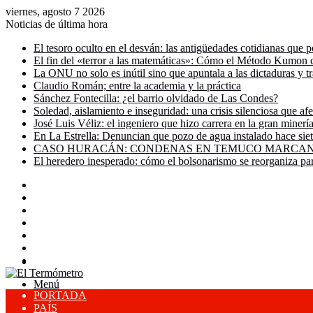
viernes, agosto 7 2026
Noticias de última hora
El tesoro oculto en el desván: las antigüedades cotidianas que p
El fin del «terror a las matemáticas»: Cómo el Método Kumon c
La ONU no solo es inútil sino que apuntala a las dictaduras y t
Claudio Román; entre la academia y la práctica
Sánchez Fontecilla: ¿el barrio olvidado de Las Condes?
Soledad, aislamiento e inseguridad: una crisis silenciosa que af
José Luis Véliz: el ingeniero que hizo carrera en la gran miner
En La Estrella: Denuncian que pozo de agua instalado hace siet
CASO HURACÁN: CONDENAS EN TEMUCO MARCAN 
El heredero inesperado: cómo el bolsonarismo se reorganiza pa
Facebook
X
YouTube
Instagram
Acceso
Publicación
al
Barra
Buscar
azar
lateral
por
Menú
PORTADA
PAÍS