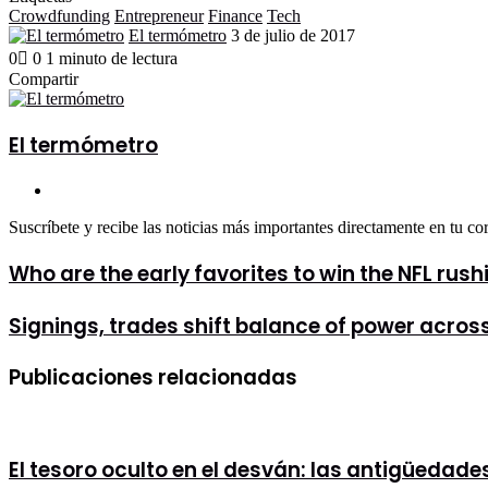
Crowdfunding
Entrepreneur
Finance
Tech
Send
El termómetro
3 de julio de 2017
an
0
0
1 minuto de lectura
email
Facebook
X
LinkedIn
Tumblr
Pinterest
Reddit
VKontakte
Odnoklassniki
Pocket
Compartir
Facebook
X
LinkedIn
Tumblr
Pinterest
Reddit
VKontakte
Odnoklassniki
Pocket
Compartir
Imprimir
por
correo
El termómetro
electrónico
Sitio
web
Suscríbete y recibe las noticias más importantes directamente en tu co
Who
Who are the early favorites to win the NFL rushi
are
the
Signings,
Signings, trades shift balance of power acros
early
trades
favorites
shift
to
Publicaciones relacionadas
balance
win
of
the
power
NFL
across
rushing
the
title?
El tesoro oculto en el desván: las antigüedad
NHL