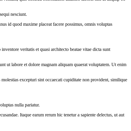
sequi nesciunt.
 minus id quod maxime placeat facere possimus, omnis voluptas
ventore veritatis et quasi architecto beatae vitae dicta sunt
dunt ut labore et dolore magnam aliquam quaerat voluptatem. Ut enim
molestias excepturi sint occaecati cupiditate non provident, similique
luptas nulla pariatur.
ecusandae. Itaque earum rerum hic tenetur a sapiente delectus, ut aut