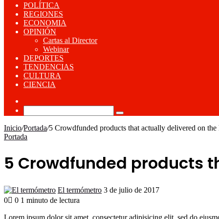
POLÍTICA
REGIONES
ECONOMIA
OPINIÓN
Cartas al Director
Webinar
DEPORTES
TENDENCIAS
CULTURA
CIENCIA
Publicación
al
Buscar
azar
por
Inicio
/
Portada
/
5 Crowdfunded products that actually delivered on the
Portada
5 Crowdfunded products th
Send
El termómetro
3 de julio de 2017
an
0
0
1 minuto de lectura
email
Facebook
X
LinkedIn
Tumblr
Pinterest
Reddit
VKontakte
Odnoklassniki
Pocket
Lorem ipsum dolor sit amet, consectetur adipisicing elit, sed do eiusm