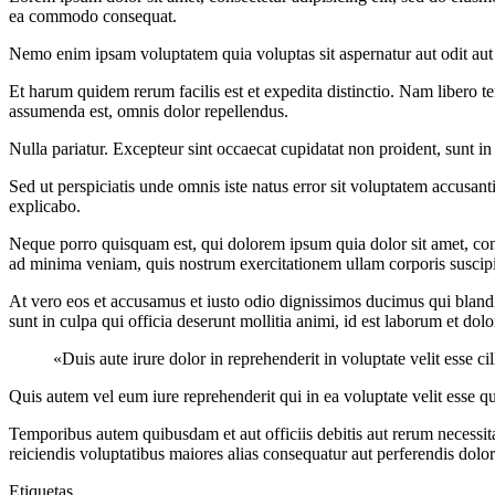
ea commodo consequat.
Nemo enim ipsam voluptatem quia voluptas sit aspernatur aut odit aut 
Et harum quidem rerum facilis est et expedita distinctio. Nam libero
assumenda est, omnis dolor repellendus.
Nulla pariatur. Excepteur sint occaecat cupidatat non proident, sunt in
Sed ut perspiciatis unde omnis iste natus error sit voluptatem accusan
explicabo.
Neque porro quisquam est, qui dolorem ipsum quia dolor sit amet, con
ad minima veniam, quis nostrum exercitationem ullam corporis suscipi
At vero eos et accusamus et iusto odio dignissimos ducimus qui blandit
sunt in culpa qui officia deserunt mollitia animi, id est laborum et dol
«Duis aute irure dolor in reprehenderit in voluptate velit esse c
Quis autem vel eum iure reprehenderit qui in ea voluptate velit esse q
Temporibus autem quibusdam et aut officiis debitis aut rerum necessita
reiciendis voluptatibus maiores alias consequatur aut perferendis dolor
Etiquetas