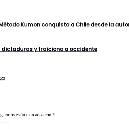
l Método Kumon conquista a Chile desde la aut
as dictaduras y traiciona a occidente
ca
gatorios están marcados con
*