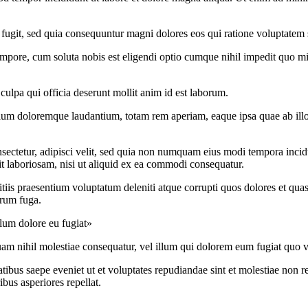
fugit, sed quia consequuntur magni dolores eos qui ratione voluptatem 
 tempore, cum soluta nobis est eligendi optio cumque nihil impedit quo
 culpa qui officia deserunt mollit anim id est laborum.
tium doloremque laudantium, totam rem aperiam, eaque ipsa quae ab illo in
sectetur, adipisci velit, sed quia non numquam eius modi tempora inci
t laboriosam, nisi ut aliquid ex ea commodi consequatur.
iis praesentium voluptatum deleniti atque corrupti quos dolores et quas 
orum fuga.
illum dolore eu fugiat»
uam nihil molestiae consequatur, vel illum qui dolorem eum fugiat quo vo
tibus saepe eveniet ut et voluptates repudiandae sint et molestiae non r
ibus asperiores repellat.