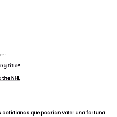
rreo
ng title?
s the NHL
es cotidianas que podrían valer una fortuna