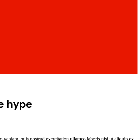
he hype
 veniam, quis nostrud exercitation ullamco laboris nisi ut aliquip ex