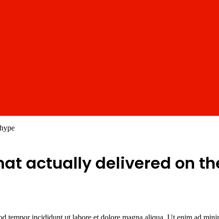
 hype
at actually delivered on t
od tempor incididunt ut labore et dolore magna aliqua. Ut enim ad minim