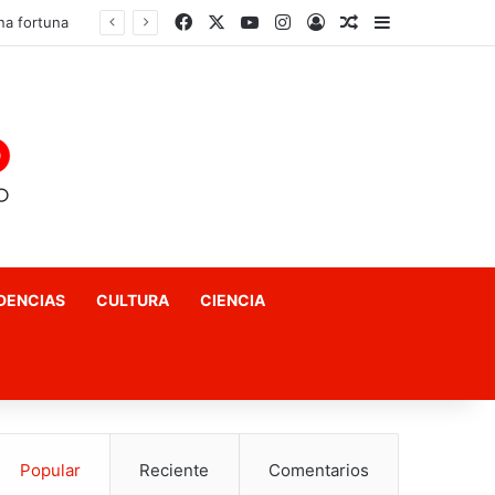
Facebook
X
YouTube
Instagram
Acceso
Publicación al a
Barra lateral
El fin del «terror a las matemáticas»: Cómo el Método Kumon conquista a Chile desde la autonomía y la neurociencia
DENCIAS
CULTURA
CIENCIA
Popular
Reciente
Comentarios