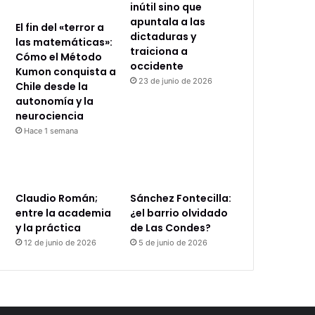
inútil sino que
apuntala a las
El fin del «terror a
dictaduras y
las matemáticas»:
traiciona a
Cómo el Método
occidente
Kumon conquista a
23 de junio de 2026
Chile desde la
autonomía y la
neurociencia
Hace 1 semana
Claudio Román;
Sánchez Fontecilla:
entre la academia
¿el barrio olvidado
y la práctica
de Las Condes?
12 de junio de 2026
5 de junio de 2026