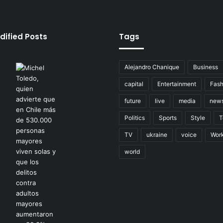
dified Posts
Tags
Alejandro Chanique
Business
capital
Entertainment
Fash
future
live
media
new
Politics
Sports
Style
T
TV
ukraine
voice
Wor
world