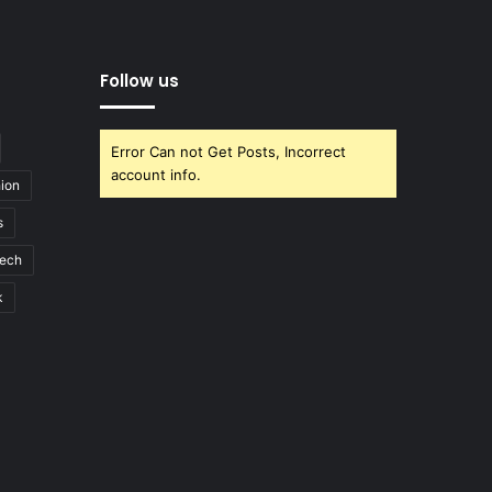
Follow us
Error Can not Get Posts, Incorrect
account info.
ion
s
ech
k