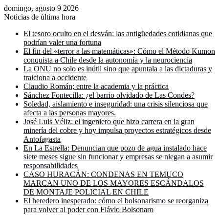
domingo, agosto 9 2026
Noticias de última hora
El tesoro oculto en el desván: las antigüedades cotidianas que
podrían valer una fortuna
El fin del «terror a las matemáticas»: Cómo el Método Kumon
conquista a Chile desde la autonomía y la neurociencia
La ONU no solo es inútil sino que apuntala a las dictaduras y
traiciona a occidente
Claudio Román; entre la academia y la práctica
Sánchez Fontecilla: ¿el barrio olvidado de Las Condes?
Soledad, aislamiento e inseguridad: una crisis silenciosa que
afecta a las personas mayores.
José Luis Véliz: el ingeniero que hizo carrera en la gran
minería del cobre y hoy impulsa proyectos estratégicos desde
Antofagasta
En La Estrella: Denuncian que pozo de agua instalado hace
siete meses sigue sin funcionar y empresas se niegan a asumir
responsabilidades
CASO HURACÁN: CONDENAS EN TEMUCO
MARCAN UNO DE LOS MAYORES ESCÁNDALOS
DE MONTAJE POLICIAL EN CHILE
El heredero inesperado: cómo el bolsonarismo se reorganiza
para volver al poder con Flávio Bolsonaro