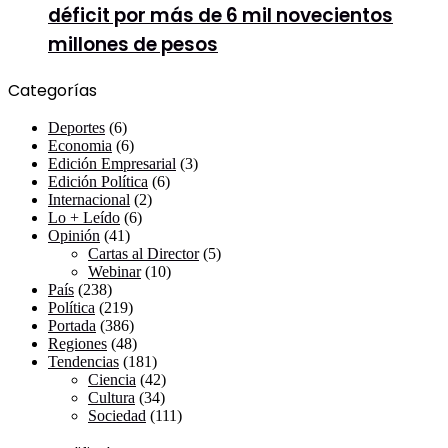
déficit por más de 6 mil novecientos
millones de pesos
Categorías
Deportes
(6)
Economia
(6)
Edición Empresarial
(3)
Edición Política
(6)
Internacional
(2)
Lo + Leído
(6)
Opinión
(41)
Cartas al Director
(5)
Webinar
(10)
País
(238)
Política
(219)
Portada
(386)
Regiones
(48)
Tendencias
(181)
Ciencia
(42)
Cultura
(34)
Sociedad
(111)