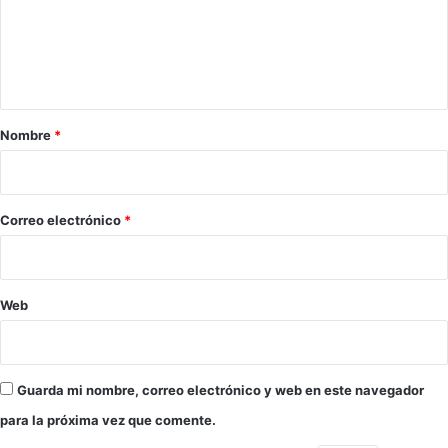
e
n
t
a
r
Nombre
*
i
o
*
Correo electrónico
*
Web
Guarda mi nombre, correo electrónico y web en este navegador
para la próxima vez que comente.