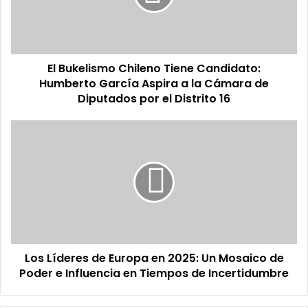
Humberto
García
Aspira
a
El Bukelismo Chileno Tiene Candidato:
la
Cámara
Humberto García Aspira a la Cámara de
de
Diputados por el Distrito 16
Diputados
por
Los
el
Líderes
Distrito
de
16
Europa
en
2025:
Un
Mosaico
de
Los Líderes de Europa en 2025: Un Mosaico de
Poder
e
Poder e Influencia en Tiempos de Incertidumbre
Influencia
en