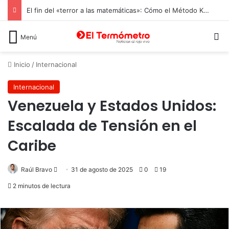
El fin del «terror a las matemáticas»: Cómo el Método Kumon conquista a Chile desde la autonomía y la neurociencia
B
Menú
Inicio
/
Internacional
Internacional
Venezuela y Estados Unidos:
Escalada de Tensión en el
Caribe
Send
Raúl Bravo
31 de agosto de 2025
0
19
an
2 minutos de lectura
email