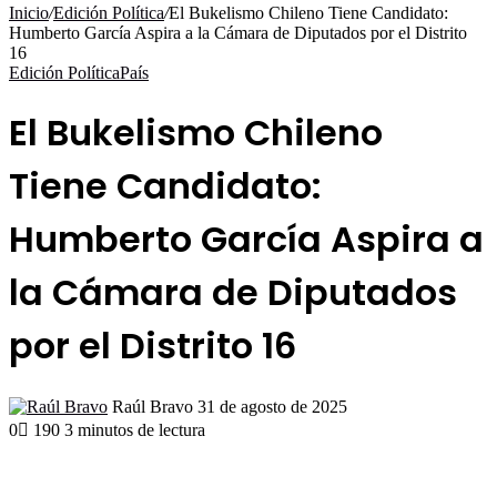
por
Inicio
/
Edición Política
/
El Bukelismo Chileno Tiene Candidato:
Humberto García Aspira a la Cámara de Diputados por el Distrito
16
Edición Política
País
El Bukelismo Chileno
Tiene Candidato:
Humberto García Aspira a
la Cámara de Diputados
por el Distrito 16
Send
Raúl Bravo
31 de agosto de 2025
an
0
190
3 minutos de lectura
email