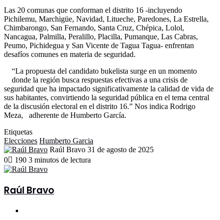
Las 20 comunas que conforman el distrito 16 -incluyendo
Pichilemu, Marchigüe, Navidad, Litueche, Paredones, La Estrella,
Chimbarongo, San Fernando, Santa Cruz, Chépica, Lolol,
Nancagua, Palmilla, Peralillo, Placilla, Pumanque, Las Cabras,
Peumo, Pichidegua y San Vicente de Tagua Tagua- enfrentan
desafíos comunes en materia de seguridad.
“La propuesta del candidato bukelista surge en un momento
donde la región busca respuestas efectivas a una crisis de
seguridad que ha impactado significativamente la calidad de vida de
sus habitantes, convirtiendo la seguridad pública en el tema central
de la discusión electoral en el distrito 16.” Nos indica Rodrigo
Meza, adherente de Humberto García.
Etiquetas
Elecciones
Humberto Garcia
Send
Raúl Bravo
31 de agosto de 2025
an
0
190
3 minutos de lectura
email
Raúl Bravo
Sitio
web