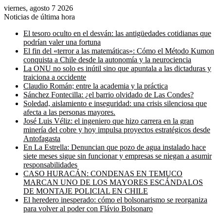
viernes, agosto 7 2026
Noticias de última hora
El tesoro oculto en el desván: las antigüedades cotidianas que
podrían valer una fortuna
El fin del «terror a las matemáticas»: Cómo el Método Kumon
conquista a Chile desde la autonomía y la neurociencia
La ONU no solo es inútil sino que apuntala a las dictaduras y
traiciona a occidente
Claudio Román; entre la academia y la práctica
Sánchez Fontecilla: ¿el barrio olvidado de Las Condes?
Soledad, aislamiento e inseguridad: una crisis silenciosa que
afecta a las personas mayores.
José Luis Véliz: el ingeniero que hizo carrera en la gran
minería del cobre y hoy impulsa proyectos estratégicos desde
Antofagasta
En La Estrella: Denuncian que pozo de agua instalado hace
siete meses sigue sin funcionar y empresas se niegan a asumir
responsabilidades
CASO HURACÁN: CONDENAS EN TEMUCO
MARCAN UNO DE LOS MAYORES ESCÁNDALOS
DE MONTAJE POLICIAL EN CHILE
El heredero inesperado: cómo el bolsonarismo se reorganiza
para volver al poder con Flávio Bolsonaro