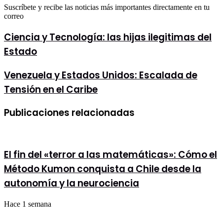
Suscríbete y recibe las noticias más importantes directamente en tu
correo
Ciencia
Ciencia y Tecnología: las hijas ilegitimas del
y
Estado
Tecnología:
las
hijas
Venezuela
Venezuela y Estados Unidos: Escalada de
ilegitimas
y
Tensión en el Caribe
del
Estados
Estado
Unidos:
Escalada
Publicaciones relacionadas
de
Tensión
en
el
Caribe
El fin del «terror a las matemáticas»: Cómo el
Método Kumon conquista a Chile desde la
autonomía y la neurociencia
Hace 1 semana