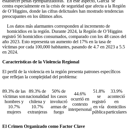
establecer penas ejemplarizadoras. En este aspecto, Garcia se
centra especialmente en la crisis de seguridad que afecta a la Región
de O’Higgins, donde las cifras delictuales han mostrado tendencias
preocupantes en los últimos años.
Los datos más alarmantes corresponden al incremento de
homicidios en la región. Durante 2024, la Región de O’Higgins
registró 56 homicidios consumados, comparado con los 48 casos del
año 2023. Esto representa un aumento del 17% en la tasa de
víctimas por cada 100,000 habitantes, pasando de 4.7 en 2023 a 5.5
en 2024.
Características de la Violencia Regional
El perfil de la violencia en la región presenta patrones específicos
que reflejan la complejidad del problema:
89.3% de las
89.3% de
50% de
51.8%
33.9%
44.6%
víctimas son
nacionalidad
los casos
se
aconteció
ocurrió en
hombres y
chilena y
involucró
registró
en
contexto
10.7%
10.7%
armas de
en vía
domicilios
interpersonal
mujeres
extranjeras
fuego
pública
particulares
El Crimen Organizado como Factor Clave