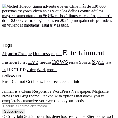
Tags
Entertainment
Business
capital
Alejandro Chanique
news
live
Style
Fashion
media
Sports
future
Politics
Tech
ukraine
voice
Work
world
TV
Follow us
Error Can not Get Posts, Incorrect account info.
Jannah is a Clean Responsive WordPress Newspaper, Magazine,
News and Blog theme. Packed with options that allow you to
completely customize your website to your needs.
Escribe
tu
correo
© Copyright 2026, Todos los derechos reservados Eltermometro.cl