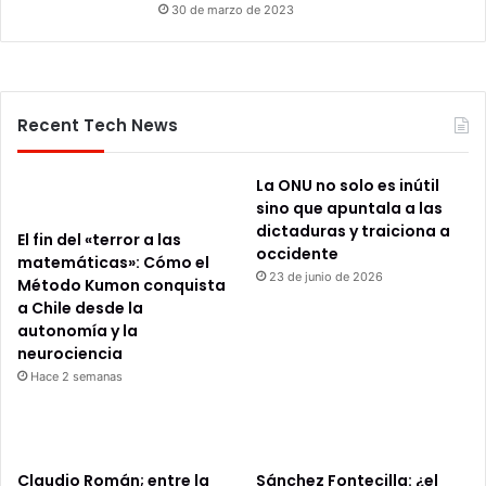
30 de marzo de 2023
Recent Tech News
La ONU no solo es inútil
sino que apuntala a las
dictaduras y traiciona a
El fin del «terror a las
occidente
matemáticas»: Cómo el
23 de junio de 2026
Método Kumon conquista
a Chile desde la
autonomía y la
neurociencia
Hace 2 semanas
Claudio Román; entre la
Sánchez Fontecilla: ¿el