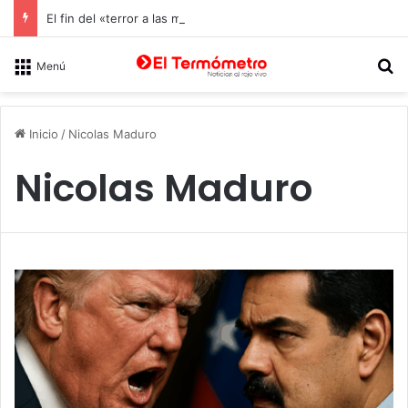
El fin del «terror a las matemáticas»: Cómo el Método Kumon conquista a Chile desde la autonomía y la neurociencia
B
Menú
Inicio
/
Nicolas Maduro
Nicolas Maduro