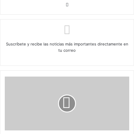
Sitio
web
Suscríbete y recibe las noticias más importantes directamente en
tu correo
UDI
pide
al
Tribunal
Constitucional
rechazar
requerimiento
del
Gobierno