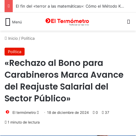
El fin del «terror a las matemáticas»: Cómo el Método Kumon conquista a Chile desde la autonomía y la neurociencia
B
Menú
Inicio
/
Política
Política
«Rechazo al Bono para
Carabineros Marca Avance
del Reajuste Salarial del
Sector Público»
Send
El termómetro
18 de diciembre de 2024
0
37
an
1 minuto de lectura
email