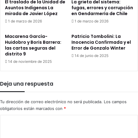
El traslado de la Unidad de
La grieta del sistema:
Asuntos Indigenas La
fugas, errores y corrupción
mirada de Javier López
en Gendarmería de Chile
1 de marzo de 2026
1 de marzo de 2026
Macarena García-
Patricio Tombolini: La
Huidobro y Boris Barrera:
Inocencia Confirmada y el
las cartas seguras del
Error de Gonzalo Winter
distrito 9
14 de junio de 2025
14 de noviembre de 2025
Deja una respuesta
Tu dirección de correo electrónico no será publicada.
Los campos
obligatorios están marcados con
*
C
o
m