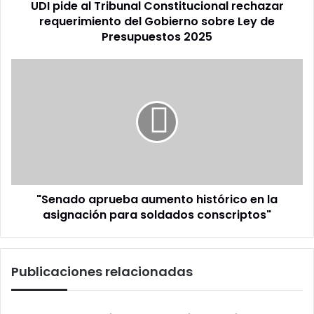
UDI pide al Tribunal Constitucional rechazar
sobre
Ley
requerimiento del Gobierno sobre Ley de
de
Presupuestos 2025
Presupuestos
2025
"Senado
aprueba
aumento
histórico
en
la
asignación
para
soldados
"Senado aprueba aumento histórico en la
conscriptos"
asignación para soldados conscriptos"
Publicaciones relacionadas