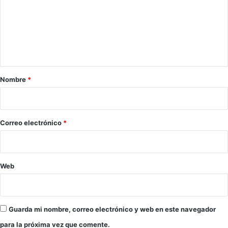
e
n
t
a
r
Nombre
*
i
o
*
Correo electrónico
*
Web
Guarda mi nombre, correo electrónico y web en este navegador
para la próxima vez que comente.