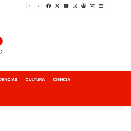
Facebook
X
YouTube
Instagram
Acceso
Publicación al a
Barra lateral
El fin del «terror a las matemáticas»: Cómo el Método Kumon conquista a Chile desde la autonomía y la neurociencia
DENCIAS
CULTURA
CIENCIA