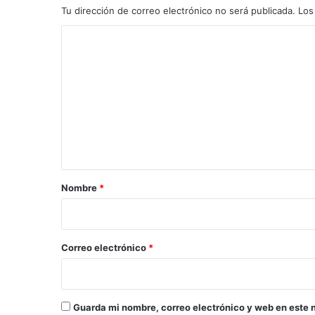
Tu dirección de correo electrónico no será publicada.
Los
C
o
m
e
n
t
a
r
Nombre
*
i
o
*
Correo electrónico
*
Guarda mi nombre, correo electrónico y web en este 