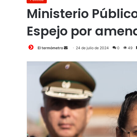
Ministerio Públic
Espejo por amen
Send
El termómetro
24 de julio de 2024
0
49
an
email