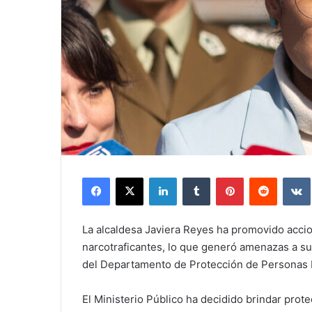
Facebook
X
LinkedIn
Tumblr
Pinterest
Reddit
La alcaldesa Javiera Reyes ha promovido accion
narcotraficantes, lo que generó amenazas a su 
del Departamento de Protección de Personas I
El Ministerio Público ha decidido brindar protec