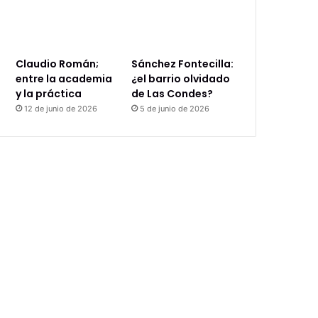
Claudio Román;
Sánchez Fontecilla:
entre la academia
¿el barrio olvidado
y la práctica
de Las Condes?
12 de junio de 2026
5 de junio de 2026