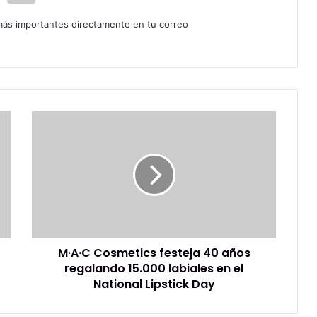
 más importantes directamente en tu correo
M·A·C
Cosmetics
festeja
40
años
regalando
15.000
labiales
en
M·A·C Cosmetics festeja 40 años
el
National
regalando 15.000 labiales en el
Lipstick
National Lipstick Day
Day