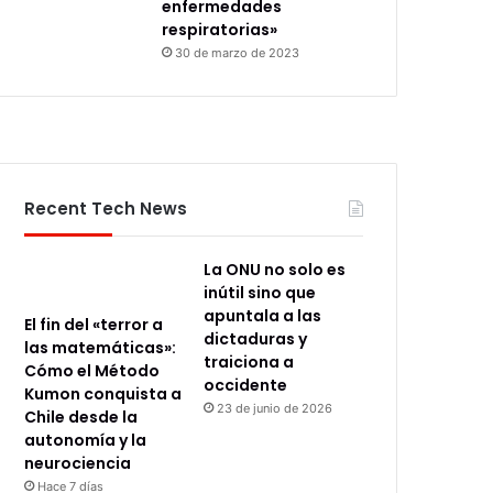
enfermedades
respiratorias»
30 de marzo de 2023
Recent Tech News
La ONU no solo es
inútil sino que
apuntala a las
El fin del «terror a
dictaduras y
las matemáticas»:
traiciona a
Cómo el Método
occidente
Kumon conquista a
23 de junio de 2026
Chile desde la
autonomía y la
neurociencia
Hace 7 días