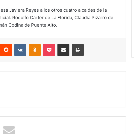
desa Javiera Reyes a los otros cuatro alcaldes de la
cial: Rodolfo Carter de La Florida, Claudia Pizarro de
mán Codina de Puente Alto.
interest
Reddit
VKontakte
Odnoklassniki
Pocket
Compartir por correo electrónico
Imprimir