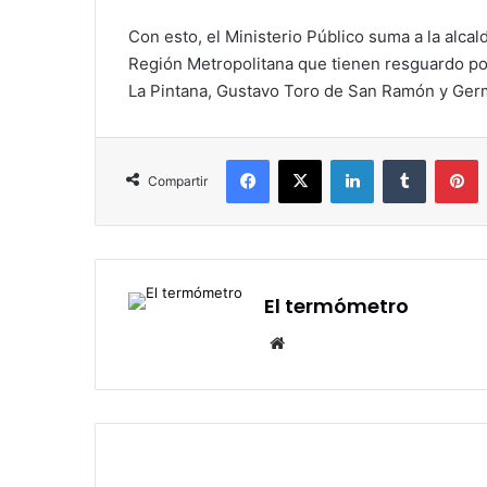
Con esto, el Ministerio Público suma a la alcal
Región Metropolitana que tienen resguardo poli
La Pintana, Gustavo Toro de San Ramón y Ger
Facebook
X
LinkedIn
Tumblr
P
Compartir
El termómetro
Sitio
web