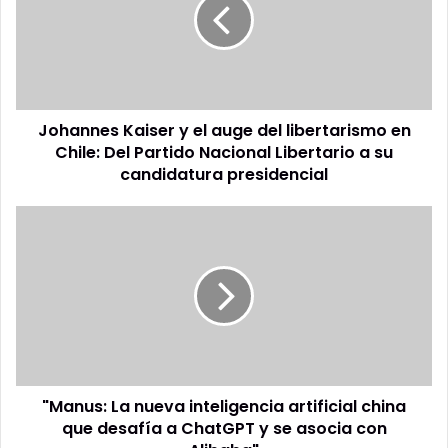
el
auge
del
libertarismo
en
Chile:
Johannes Kaiser y el auge del libertarismo en
Del
Partido
Chile: Del Partido Nacional Libertario a su
Nacional
candidatura presidencial
Libertario
a
"Manus:
su
La
candidatura
nueva
presidencial
inteligencia
artificial
china
que
desafía
a
"Manus: La nueva inteligencia artificial china
ChatGPT
y
que desafía a ChatGPT y se asocia con
se