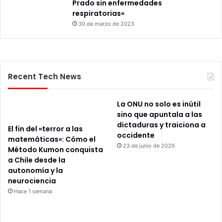
Prado sin enfermedades
respiratorias»
30 de marzo de 2023
Recent Tech News
La ONU no solo es inútil
sino que apuntala a las
dictaduras y traiciona a
El fin del «terror a las
occidente
matemáticas»: Cómo el
23 de junio de 2026
Método Kumon conquista
a Chile desde la
autonomía y la
neurociencia
Hace 1 semana