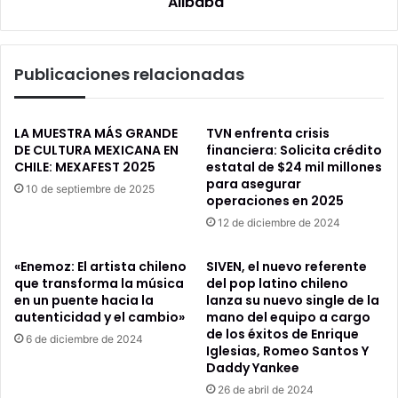
Alibaba"
asocia
con
Alibaba"
Publicaciones relacionadas
LA MUESTRA MÁS GRANDE
TVN enfrenta crisis
DE CULTURA MEXICANA EN
financiera: Solicita crédito
CHILE: MEXAFEST 2025
estatal de $24 mil millones
para asegurar
10 de septiembre de 2025
operaciones en 2025
12 de diciembre de 2024
«Enemoz: El artista chileno
SIVEN, el nuevo referente
que transforma la música
del pop latino chileno
en un puente hacia la
lanza su nuevo single de la
autenticidad y el cambio»
mano del equipo a cargo
de los éxitos de Enrique
6 de diciembre de 2024
Iglesias, Romeo Santos Y
Daddy Yankee
26 de abril de 2024