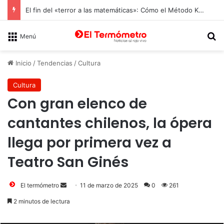
El fin del «terror a las matemáticas»: Cómo el Método Kumon conquista a Chile desde la autonomía y la neurociencia
B
Menú
Inicio
/
Tendencias
/
Cultura
Cultura
Con gran elenco de
cantantes chilenos, la ópera
llega por primera vez a
Teatro San Ginés
Send
El termómetro
11 de marzo de 2025
0
261
an
2 minutos de lectura
email