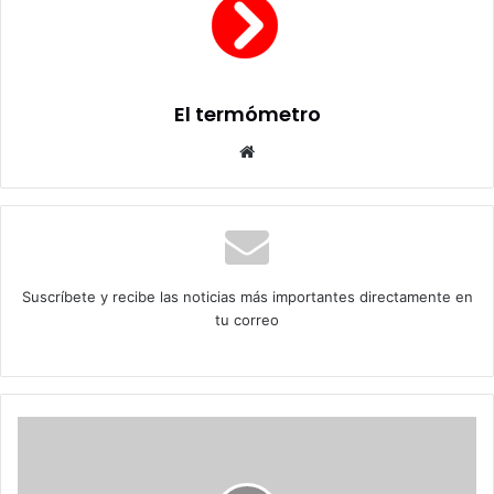
El termómetro
Sitio
web
Suscríbete y recibe las noticias más importantes directamente en
tu correo
Johannes
Kaiser
y