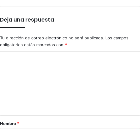
Deja una respuesta
Tu dirección de correo electrónico no será publicada.
Los campos
obligatorios están marcados con
*
C
o
m
e
n
t
a
r
Nombre
*
i