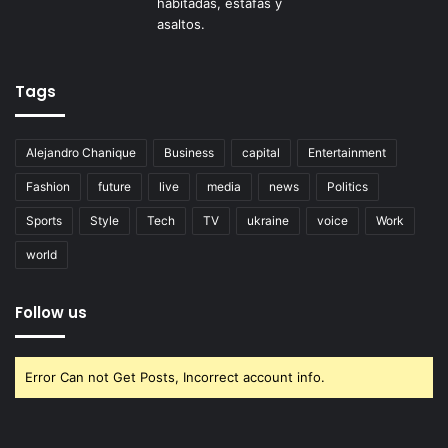
Tags
Alejandro Chanique
Business
capital
Entertainment
Fashion
future
live
media
news
Politics
Sports
Style
Tech
TV
ukraine
voice
Work
world
Follow us
Error Can not Get Posts, Incorrect account info.