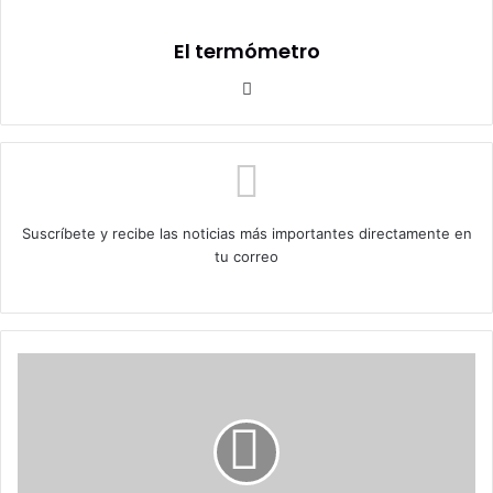
El termómetro
Sitio
web
Suscríbete y recibe las noticias más importantes directamente en
tu correo
Caso
ProCultura
Salpica
a
Claudio
Orrego