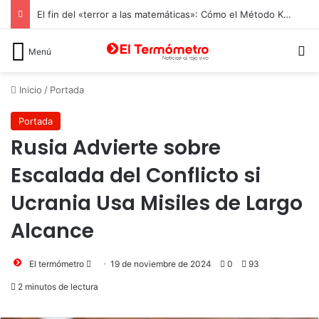
El fin del «terror a las matemáticas»: Cómo el Método Kumon conquista a Chile desde la autonomía y la neurociencia
B
Menú
Inicio
/
Portada
Portada
Rusia Advierte sobre
Escalada del Conflicto si
Ucrania Usa Misiles de Largo
Alcance
Send
El termómetro
19 de noviembre de 2024
0
93
an
2 minutos de lectura
email