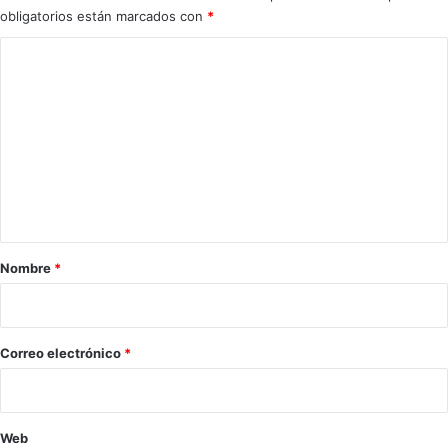
obligatorios están marcados con
*
C
o
m
e
n
t
a
r
Nombre
*
i
o
*
Correo electrónico
*
Web