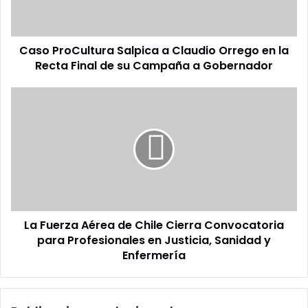
en
la
Recta
Caso ProCultura Salpica a Claudio Orrego en la
Final
de
Recta Final de su Campaña a Gobernador
su
Campaña
La
a
Fuerza
Gobernador
Aérea
de
Chile
Cierra
Convocatoria
para
Profesionales
La Fuerza Aérea de Chile Cierra Convocatoria
en
Justicia,
para Profesionales en Justicia, Sanidad y
Sanidad
Enfermería
y
Enfermería