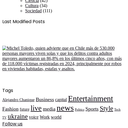
Ciencia
(42)
Cultura
(34)
Sociedad
(111)
Last Modified Posts
Tags
Entertainment
Business
capital
Alejandro Chanique
news
live
Style
Fashion
media
Sports
future
Politics
Tech
ukraine
voice
Work
world
TV
Follow us