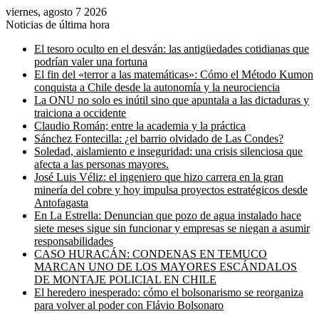
viernes, agosto 7 2026
Noticias de última hora
El tesoro oculto en el desván: las antigüedades cotidianas que
podrían valer una fortuna
El fin del «terror a las matemáticas»: Cómo el Método Kumon
conquista a Chile desde la autonomía y la neurociencia
La ONU no solo es inútil sino que apuntala a las dictaduras y
traiciona a occidente
Claudio Román; entre la academia y la práctica
Sánchez Fontecilla: ¿el barrio olvidado de Las Condes?
Soledad, aislamiento e inseguridad: una crisis silenciosa que
afecta a las personas mayores.
José Luis Véliz: el ingeniero que hizo carrera en la gran
minería del cobre y hoy impulsa proyectos estratégicos desde
Antofagasta
En La Estrella: Denuncian que pozo de agua instalado hace
siete meses sigue sin funcionar y empresas se niegan a asumir
responsabilidades
CASO HURACÁN: CONDENAS EN TEMUCO
MARCAN UNO DE LOS MAYORES ESCÁNDALOS
DE MONTAJE POLICIAL EN CHILE
El heredero inesperado: cómo el bolsonarismo se reorganiza
para volver al poder con Flávio Bolsonaro