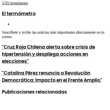
email
El termómetro
Sitio
web
Suscríbete y recibe las noticias más importantes directamente en tu
correo
"Cruz
"Cruz Roja Chilena alerta sobre crisis de
Roja
hipertensión y despliega acciones en
Chilena
alerta
elecciones"
sobre
crisis
"Catalina
"Catalina Pérez renuncia a Revolución
de
Pérez
hipertensión
Democrática: Impacto en el Frente Amplio"
renuncia
y
a
despliega
Revolución
acciones
Publicaciones relacionadas
Democrática:
en
Impacto
elecciones"
en
el