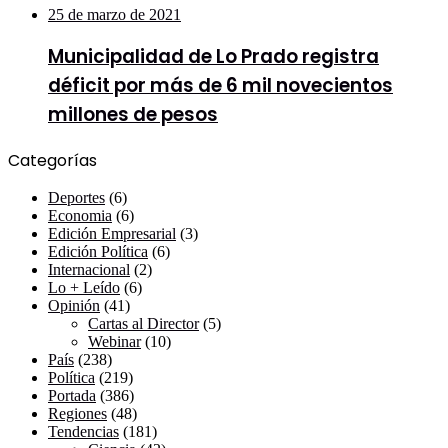
25 de marzo de 2021
Municipalidad de Lo Prado registra
déficit por más de 6 mil novecientos
millones de pesos
Categorías
Deportes
(6)
Economia
(6)
Edición Empresarial
(3)
Edición Política
(6)
Internacional
(2)
Lo + Leído
(6)
Opinión
(41)
Cartas al Director
(5)
Webinar
(10)
País
(238)
Política
(219)
Portada
(386)
Regiones
(48)
Tendencias
(181)