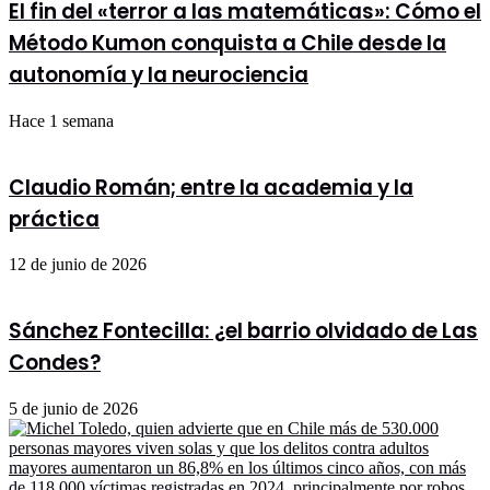
Frente
El fin del «terror a las matemáticas»: Cómo el
Amplio"
Método Kumon conquista a Chile desde la
autonomía y la neurociencia
Hace 1 semana
Claudio Román; entre la academia y la
práctica
12 de junio de 2026
Sánchez Fontecilla: ¿el barrio olvidado de Las
Condes?
5 de junio de 2026