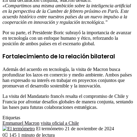
En una declaración conjunta, Macron destacó:
«Compartimos una misma ambición sobre la inteligencia artificial
en la perspectiva de la Cumbre de febrero próximo en París. Este
acuerdo histórico entre nuestros países da un nuevo impulso a la
cooperación en innovación y regulación tecnológica.”
Por su parte, el Presidente Boric subrayó la importancia de avanzar
en tecnología con un enfoque humano y ético, reforzando la
posición de ambos países en el escenario global.
Fortalecimiento de la relación bilateral
Además del acuerdo en tecnología, la visita de Macron busca
profundizar los lazos en comercio y medio ambiente. Ambos países
han expresado su interés en trabajar en proyectos conjuntos que
promuevan el desarrollo sostenible y la innovación.
La visita del Mandatario francés resalta el compromiso de Chile y
Francia por afrontar desafíos globales de manera conjunta, sentando
las bases para futuras colaboraciones estratégicas.
Etiquetas
Emmanuel Macron
visita oficial a Chile
Send
El termómetro
21 de noviembre de 2024
an
0
145
1 minuto de lectura