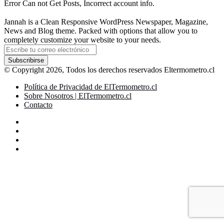
Error Can not Get Posts, Incorrect account info.
Jannah is a Clean Responsive WordPress Newspaper, Magazine,
News and Blog theme. Packed with options that allow you to
completely customize your website to your needs.
Escribe
tu
correo
© Copyright 2026, Todos los derechos reservados Eltermometro.cl
electrónico
Política de Privacidad de ElTermometro.cl
Sobre Nosotros | ElTermometro.cl
Contacto
Facebook
X
YouTube
Instagram
Facebook
X
LinkedIn
WhatsApp
Telegram
Botón
volver
arriba