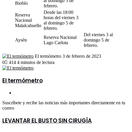
al domingo 5 de
Biobío
febrero.
Desde las 18:00
Reserva
horas del viernes 3
Nacional
al domingo 5 de
Malalcahuello
febrero.
Del viernes 3 al
Reserva Nacional
Aysén
domingo 5 de
Lago Carlota
febrero.
Send
El termómetro
3 de febrero de 2023
an
0
414
4 minutos de lectura
email
El termómetro
Sitio
web
Suscríbete y recibe las noticias más importantes directamente en tu
correo
LEVANTAR
LEVANTAR EL BUSTO SIN CIRUGÍA
EL
BUSTO