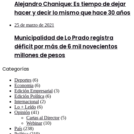
Alejandro Chanique: Es tiempo de dejar
hacer y decir lo mismo que hace 30 años
25 de marzo de 2021
Municipalidad de Lo Prado registra
déficit por más de 6 mil novecientos
millones de pesos
Categorías
Deportes
(6)
Economia
(6)
Edición Empresarial
(3)
Edición Política
(6)
Internacional
(2)
Lo + Leído
(6)
Opinión
(41)
Cartas al Director
(5)
Webinar
(10)
País
(238)
Política
(219)