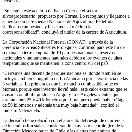
personas.
”Se llegó a este acuerdo de Faena Cero en el sector
silvoagropecuario, propuesto por Corma. Lo recogimos y llegamos a
acuerdo con la Sociedad Nacional de Agricultura, Fedefruta,
sindicatos campesinos y buscamos al máximo la
corresponsabilidad”, concluyó el titular de la cartera de Agricultura.
La Corporación Nacional Forestal (CONAF), a través de la
Gerencia de Áreas Silvestres Protegidas, confirmó para este fin de
semana el cierre temporal de 19 parques nacionales, reservas
nacionales y monumentos naturales debido a los eventos de altas
temperaturas que se mantienen la zona centro sur del país.
“Cerramos una decena de parques nacionales, donde también se
incluyó también Conguillío en La Araucanía por la existencia de las
3 variables. La primera es que hay mucho combustible -que es
biomasa porque este invierno llovió más-, este calor extremo que se
avisora con 40-42 grados en Angol y Los Ángeles, vientos que
estarán entre 25 y 40 kilómetros por hora, pero puede haber ráfagas
de 50 kilómetros y además una muy baja humedad”, explicó el
ministro Valenzuela.
La decisión tiene relación con el aumento del riesgo de ocurrencia
de incendios forestales, considerando el aviso meteorológico de la
Dirección Meteorológica de Chile y las alertas preventivas de