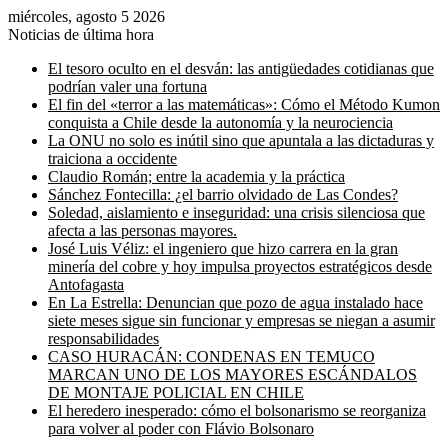
miércoles, agosto 5 2026
Noticias de última hora
El tesoro oculto en el desván: las antigüedades cotidianas que
podrían valer una fortuna
El fin del «terror a las matemáticas»: Cómo el Método Kumon
conquista a Chile desde la autonomía y la neurociencia
La ONU no solo es inútil sino que apuntala a las dictaduras y
traiciona a occidente
Claudio Román; entre la academia y la práctica
Sánchez Fontecilla: ¿el barrio olvidado de Las Condes?
Soledad, aislamiento e inseguridad: una crisis silenciosa que
afecta a las personas mayores.
José Luis Véliz: el ingeniero que hizo carrera en la gran
minería del cobre y hoy impulsa proyectos estratégicos desde
Antofagasta
En La Estrella: Denuncian que pozo de agua instalado hace
siete meses sigue sin funcionar y empresas se niegan a asumir
responsabilidades
CASO HURACÁN: CONDENAS EN TEMUCO
MARCAN UNO DE LOS MAYORES ESCÁNDALOS
DE MONTAJE POLICIAL EN CHILE
El heredero inesperado: cómo el bolsonarismo se reorganiza
para volver al poder con Flávio Bolsonaro