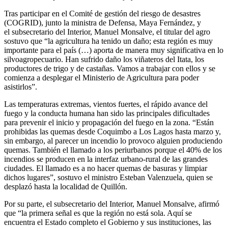
Tras participar en el Comité de gestión del riesgo de desastres
(COGRID), junto la ministra de Defensa, Maya Fernández, y
el subsecretario del Interior, Manuel Monsalve, el titular del agro
sostuvo que “la agricultura ha tenido un daño; esta región es muy
importante para el país (…) aporta de manera muy significativa en lo
silvoagropecuario. Han sufrido daño los viñateros del Itata, los
productores de trigo y de castañas. Vamos a trabajar con ellos y se
comienza a desplegar el Ministerio de Agricultura para poder
asistirlos”.
Las temperaturas extremas, vientos fuertes, el rápido avance del
fuego y la conducta humana han sido las principales dificultades
para prevenir el inicio y propagación del fuego en la zona. “Están
prohibidas las quemas desde Coquimbo a Los Lagos hasta marzo y,
sin embargo, al parecer un incendio lo provoco alguien produciendo
quemas. También el llamado a los periurbanos porque el 40% de los
incendios se producen en la interfaz urbano-rural de las grandes
ciudades. El llamado es a no hacer quemas de basuras y limpiar
dichos lugares”, sostuvo el ministro Esteban Valenzuela, quien se
desplazó hasta la localidad de Quillón.
Por su parte, el subsecretario del Interior, Manuel Monsalve, afirmó
que “la primera señal es que la región no está sola. Aquí se
encuentra el Estado completo el Gobierno y sus instituciones, las