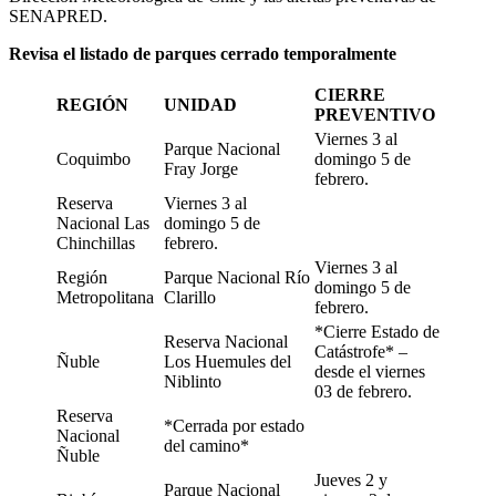
SENAPRED.
Revisa el listado de parques cerrado temporalmente
CIERRE
REGIÓN
UNIDAD
PREVENTIVO
Viernes 3 al
Parque Nacional
Coquimbo
domingo 5 de
Fray Jorge
febrero.
Reserva
Viernes 3 al
Nacional Las
domingo 5 de
Chinchillas
febrero.
Viernes 3 al
Región
Parque Nacional Río
domingo 5 de
Metropolitana
Clarillo
febrero.
*Cierre Estado de
Reserva Nacional
Catástrofe* –
Ñuble
Los Huemules del
desde el viernes
Niblinto
03 de febrero.
Reserva
*Cerrada por estado
Nacional
del camino*
Ñuble
Jueves 2 y
Parque Nacional