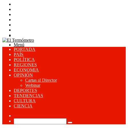
Facebook
X
YouTube
Instagram
Acceso
Publicación
al
Barra
Buscar
azar
lateral
por
Menú
PORTADA
PAÍS
POLÍTICA
REGIONES
ECONOMIA
OPINIÓN
Cartas al Director
Webinar
DEPORTES
TENDENCIAS
CULTURA
CIENCIA
Publicación
al
Buscar
azar