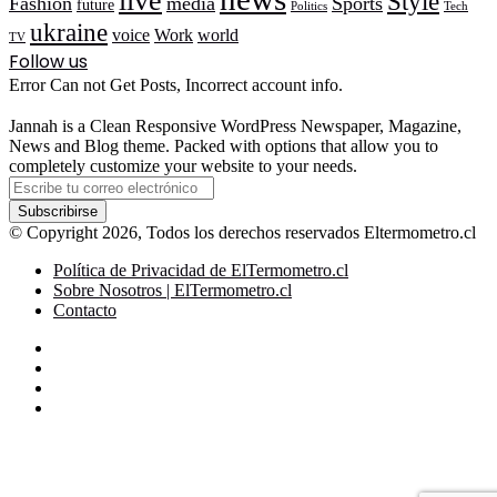
live
Style
Fashion
media
Sports
future
Politics
Tech
ukraine
voice
Work
world
TV
Follow us
Error Can not Get Posts, Incorrect account info.
Jannah is a Clean Responsive WordPress Newspaper, Magazine,
News and Blog theme. Packed with options that allow you to
completely customize your website to your needs.
Escribe
tu
correo
© Copyright 2026, Todos los derechos reservados Eltermometro.cl
electrónico
Política de Privacidad de ElTermometro.cl
Sobre Nosotros | ElTermometro.cl
Contacto
Facebook
X
YouTube
Instagram
Facebook
X
LinkedIn
WhatsApp
Telegram
Botón
volver
arriba