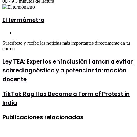
0
49
3 minutos de lectura
email
El termómetro
Sitio
web
Suscríbete y recibe las noticias más importantes directamente en tu
correo
Ley
Ley TEA: Expertos en inclusión llaman a evitar
TEA:
sobrediagnóstico y a potenciar formación
Expertos
en
docente
inclusión
llaman
TikTok
TikTok Rap Has Become a Form of Protest in
a
Rap
evitar
India
Has
sobrediagnóstico
Become
y
a
a
Publicaciones relacionadas
Form
potenciar
of
formación
Protest
docente
in