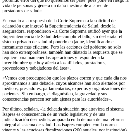
profundo error del que no queremos ser parte, pues pone en riesgo la
vida de personas y genera un daño inestimable a la red de
prestadores de salud».
En cuanto a la respuesta de la Corte Suprema a la solicitud de
aclaración que ingresó la Superintendencia de Salud, desde la
aseguradora, respondieron «la Corte Suprema ratificó ayer que la
Superintendencia de Salud debe cumplir el fallo, sin desbaratar el
sistema privado de salud ni ponerlo en jaque, identificando el
mecanismo más eficiente. Pero las acciones del gobierno no solo
han sido extemporáneas, también han dilatado la respuesta que se
requiere para mantener las operaciones y responder a la
incertidumbre que hoy afecta a los afiliados, prestadores,
proveedores y trabajadores del área».
«Vemos con preocupación que los plazos corren y que cada día nos
aproximamos a una debacle, cuyos alcances han sido alertados por
médicos, prestadores, parlamentarios, expertos y organizaciones de
pacientes. Sin embargo, el diagnóstico, la gravedad y sus
consecuencias parecen ser aún ajenas para las autoridades».
Por último, señalan, «la delicada situación que atraviesa el sistema
Isapres es consecuencia de un vacío legislativo y de una
judicialización desmedida, amparada en la demora de una reforma
integral al sistema de salud. Las Isapres cumplen con la norma
vigente y las acuciosas fiscalizaciones (200 anuales, por institución),