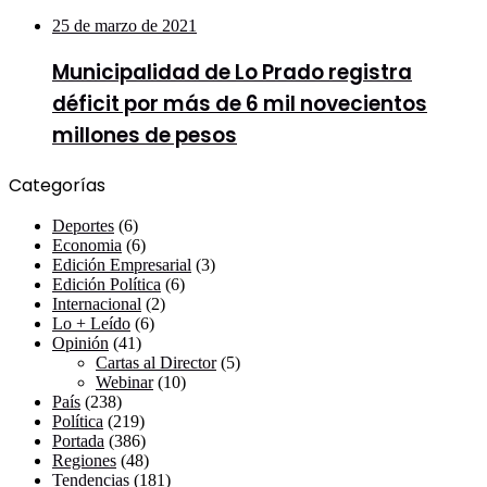
25 de marzo de 2021
Municipalidad de Lo Prado registra
déficit por más de 6 mil novecientos
millones de pesos
Categorías
Deportes
(6)
Economia
(6)
Edición Empresarial
(3)
Edición Política
(6)
Internacional
(2)
Lo + Leído
(6)
Opinión
(41)
Cartas al Director
(5)
Webinar
(10)
País
(238)
Política
(219)
Portada
(386)
Regiones
(48)
Tendencias
(181)