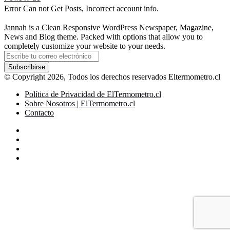
Error Can not Get Posts, Incorrect account info.
Jannah is a Clean Responsive WordPress Newspaper, Magazine,
News and Blog theme. Packed with options that allow you to
completely customize your website to your needs.
Escribe
tu
correo
© Copyright 2026, Todos los derechos reservados Eltermometro.cl
electrónico
Política de Privacidad de ElTermometro.cl
Sobre Nosotros | ElTermometro.cl
Contacto
Facebook
X
YouTube
Instagram
Facebook
X
LinkedIn
WhatsApp
Telegram
Botón
volver
arriba