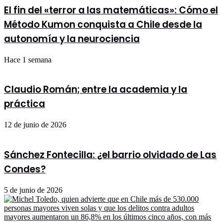
India
El fin del «terror a las matemáticas»: Cómo el
Método Kumon conquista a Chile desde la
autonomía y la neurociencia
Hace 1 semana
Claudio Román; entre la academia y la
práctica
12 de junio de 2026
Sánchez Fontecilla: ¿el barrio olvidado de Las
Condes?
5 de junio de 2026