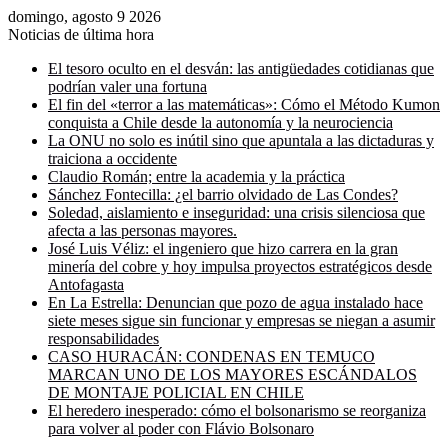
domingo, agosto 9 2026
Noticias de última hora
El tesoro oculto en el desván: las antigüedades cotidianas que
podrían valer una fortuna
El fin del «terror a las matemáticas»: Cómo el Método Kumon
conquista a Chile desde la autonomía y la neurociencia
La ONU no solo es inútil sino que apuntala a las dictaduras y
traiciona a occidente
Claudio Román; entre la academia y la práctica
Sánchez Fontecilla: ¿el barrio olvidado de Las Condes?
Soledad, aislamiento e inseguridad: una crisis silenciosa que
afecta a las personas mayores.
José Luis Véliz: el ingeniero que hizo carrera en la gran
minería del cobre y hoy impulsa proyectos estratégicos desde
Antofagasta
En La Estrella: Denuncian que pozo de agua instalado hace
siete meses sigue sin funcionar y empresas se niegan a asumir
responsabilidades
CASO HURACÁN: CONDENAS EN TEMUCO
MARCAN UNO DE LOS MAYORES ESCÁNDALOS
DE MONTAJE POLICIAL EN CHILE
El heredero inesperado: cómo el bolsonarismo se reorganiza
para volver al poder con Flávio Bolsonaro