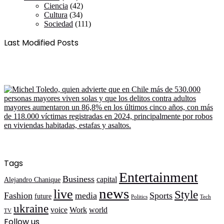
Ciencia
(42)
Cultura
(34)
Sociedad
(111)
Last Modified Posts
Tags
Entertainment
Business
capital
Alejandro Chanique
news
live
Style
Fashion
media
Sports
future
Politics
Tech
ukraine
voice
Work
world
TV
Follow us