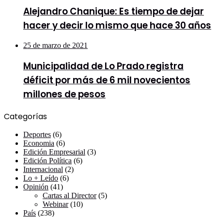
Alejandro Chanique: Es tiempo de dejar
hacer y decir lo mismo que hace 30 años
25 de marzo de 2021
Municipalidad de Lo Prado registra
déficit por más de 6 mil novecientos
millones de pesos
Categorías
Deportes
(6)
Economia
(6)
Edición Empresarial
(3)
Edición Política
(6)
Internacional
(2)
Lo + Leído
(6)
Opinión
(41)
Cartas al Director
(5)
Webinar
(10)
País
(238)