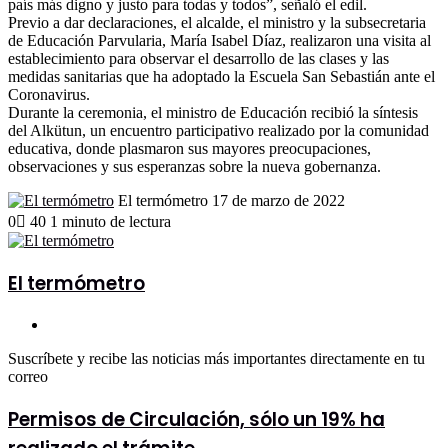
país más digno y justo para todas y todos”, señaló el edil.
Previo a dar declaraciones, el alcalde, el ministro y la subsecretaria
de Educación Parvularia, María Isabel Díaz, realizaron una visita al
establecimiento para observar el desarrollo de las clases y las
medidas sanitarias que ha adoptado la Escuela San Sebastián ante el
Coronavirus.
Durante la ceremonia, el ministro de Educación recibió la síntesis
del Alkütun, un encuentro participativo realizado por la comunidad
educativa, donde plasmaron sus mayores preocupaciones,
observaciones y sus esperanzas sobre la nueva gobernanza.
Send
El termómetro
17 de marzo de 2022
an
0
40
1 minuto de lectura
email
El termómetro
Sitio
web
Suscríbete y recibe las noticias más importantes directamente en tu
correo
Permisos
Permisos de Circulación, sólo un 19% ha
de