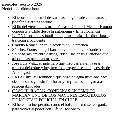
miércoles, agosto 5 2026
Noticias de última hora
El tesoro oculto en el desván: las antigüedades cotidianas que
podrían valer una fortuna
El fin del «terror a las matemáticas»: Cómo el Método Kumon
conquista a Chile desde la autonomía y la neurociencia
La ONU no solo es inútil sino que apuntala a las dictaduras y
traiciona a occidente
Claudio Román; entre la academia y la práctica
Sánchez Fontecilla: ¿el barrio olvidado de Las Condes?
Soledad, aislamiento e inseguridad: una crisis silenciosa que
afecta a las personas mayores.
José Luis Véliz: el ingeniero que hizo carrera en la gran
minería del cobre y hoy impulsa proyectos estratégicos desde
Antofagasta
En La Estrella: Denuncian que pozo de agua instalado hace
siete meses sigue sin funcionar y empresas se niegan a asumir
responsabilidades
CASO HURACÁN: CONDENAS EN TEMUCO
MARCAN UNO DE LOS MAYORES ESCÁNDALOS
DE MONTAJE POLICIAL EN CHILE
El heredero inesperado: cómo el bolsonarismo se reorganiza
para volver al poder con Flávio Bolsonaro