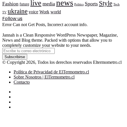
news
live
Style
Fashion
media
Sports
future
Politics
Tech
ukraine
voice
Work
world
TV
Follow us
Error Can not Get Posts, Incorrect account info.
Jannah is a Clean Responsive WordPress Newspaper, Magazine,
News and Blog theme. Packed with options that allow you to
completely customize your website to your needs.
Escribe
tu
correo
© Copyright 2026, Todos los derechos reservados Eltermometro.cl
electrónico
Política de Privacidad de ElTermometro.cl
Sobre Nosotros | ElTermometro.cl
Contacto
Facebook
X
YouTube
Instagram
Facebook
X
LinkedIn
WhatsApp
Telegram
Botón
volver
arriba