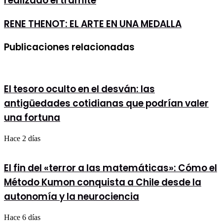
realizado el trámite
Circulación,
sólo
un
RENE
RENE THENOT: EL ARTE EN UNA MEDALLA
19%
THENOT:
ha
EL
realizado
Publicaciones relacionadas
ARTE
el
EN
trámite
UNA
MEDALLA
El tesoro oculto en el desván: las
antigüedades cotidianas que podrían valer
una fortuna
Hace 2 días
El fin del «terror a las matemáticas»: Cómo el
Método Kumon conquista a Chile desde la
autonomía y la neurociencia
Hace 6 días