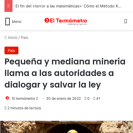
El fin del «terror a las matemáticas»: Cómo el Método Kumon conquista a Chile desde la autonomía y la neurociencia
B
Menú
Inicio
/
País
País
Pequeña y mediana minería
llama a las autoridades a
dialogar y salvar la ley
Send
El termómetro
30 de enero de 2022
0
41
an
2 minutos de lectura
email