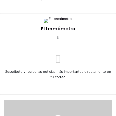
El termómetro
Sitio
web
Suscríbete y recibe las noticias más importantes directamente en
tu correo
Gobernadora
(s)
de