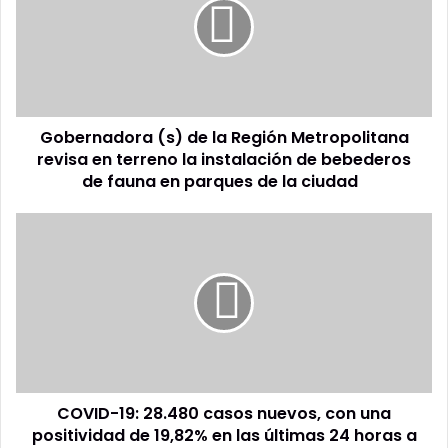
la
Región
Metropolitana
revisa
en
terreno
Gobernadora (s) de la Región Metropolitana
la
instalación
revisa en terreno la instalación de bebederos
de
de fauna en parques de la ciudad
bebederos
de
COVID-
fauna
19:
en
28.480
parques
casos
de
nuevos,
la
con
ciudad
una
positividad
de
COVID-19: 28.480 casos nuevos, con una
19,82%
en
positividad de 19,82% en las últimas 24 horas a