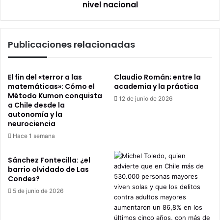
las
nivel nacional
últimas
24
horas
Publicaciones relacionadas
a
nivel
nacional
El fin del «terror a las
Claudio Román; entre la
matemáticas»: Cómo el
academia y la práctica
Método Kumon conquista
12 de junio de 2026
a Chile desde la
autonomía y la
neurociencia
Hace 1 semana
Sánchez Fontecilla: ¿el
barrio olvidado de Las
Condes?
5 de junio de 2026