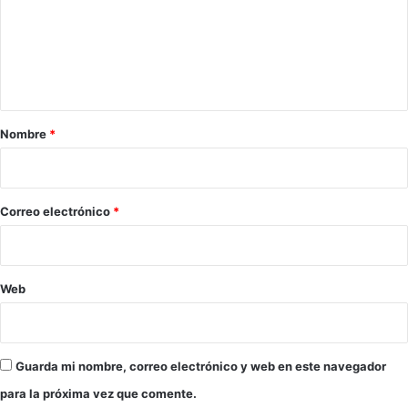
e
n
t
a
r
Nombre
*
i
o
*
Correo electrónico
*
Web
Guarda mi nombre, correo electrónico y web en este navegador
para la próxima vez que comente.