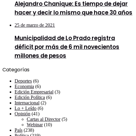
Alejandro Chanique: Es tiempo de dejar
hacer y decir lo mismo que hace 30 años
25 de marzo de 2021
Municipalidad de Lo Prado registra
déficit por más de 6 mil novecientos
millones de pesos
Categorías
Deportes
(6)
Economia
(6)
Edición Empresarial
(3)
Edición Política
(6)
Internacional
(2)
Lo + Leído
(6)
Opinión
(41)
Cartas al Director
(5)
Webinar
(10)
País
(238)
Política
(219)