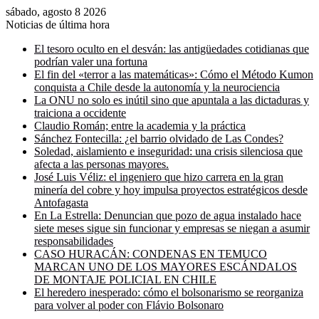
sábado, agosto 8 2026
Noticias de última hora
El tesoro oculto en el desván: las antigüedades cotidianas que
podrían valer una fortuna
El fin del «terror a las matemáticas»: Cómo el Método Kumon
conquista a Chile desde la autonomía y la neurociencia
La ONU no solo es inútil sino que apuntala a las dictaduras y
traiciona a occidente
Claudio Román; entre la academia y la práctica
Sánchez Fontecilla: ¿el barrio olvidado de Las Condes?
Soledad, aislamiento e inseguridad: una crisis silenciosa que
afecta a las personas mayores.
José Luis Véliz: el ingeniero que hizo carrera en la gran
minería del cobre y hoy impulsa proyectos estratégicos desde
Antofagasta
En La Estrella: Denuncian que pozo de agua instalado hace
siete meses sigue sin funcionar y empresas se niegan a asumir
responsabilidades
CASO HURACÁN: CONDENAS EN TEMUCO
MARCAN UNO DE LOS MAYORES ESCÁNDALOS
DE MONTAJE POLICIAL EN CHILE
El heredero inesperado: cómo el bolsonarismo se reorganiza
para volver al poder con Flávio Bolsonaro