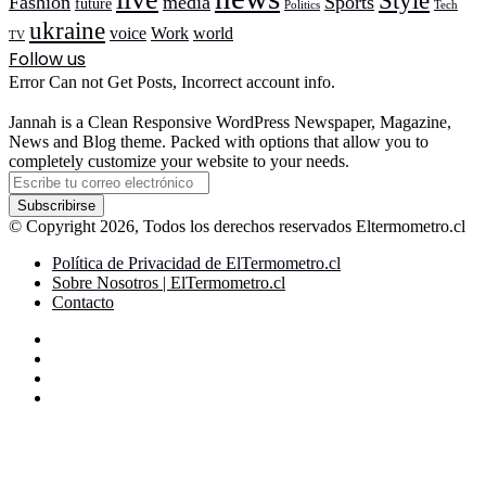
Fashion
media
Sports
future
Politics
Tech
ukraine
voice
Work
world
TV
Follow us
Error Can not Get Posts, Incorrect account info.
Jannah is a Clean Responsive WordPress Newspaper, Magazine,
News and Blog theme. Packed with options that allow you to
completely customize your website to your needs.
Escribe
tu
correo
© Copyright 2026, Todos los derechos reservados Eltermometro.cl
electrónico
Política de Privacidad de ElTermometro.cl
Sobre Nosotros | ElTermometro.cl
Contacto
Facebook
X
YouTube
Instagram
Botón
volver
arriba