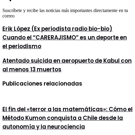
web
Suscríbete y recibe las noticias más importantes directamente en tu
correo
Erik
Erik López (Ex periodista radio bio-bio)
López
Cuando el “CARERAJISMO” es un deporte en
(Ex
periodista
el periodismo
radio
bio-
Atentado
Atentado suicida en aeropuerto de Kabul con
bio)
suicida
Cuando
al menos 13 muertos
en
el
aeropuerto
“CARERAJISMO”
de
es
Publicaciones relacionadas
Kabul
un
con
deporte
al
en
menos
el
13
El fin del «terror a las matemáticas»: Cómo el
periodismo
muertos
Método Kumon conquista a Chile desde la
autonomía y la neurociencia