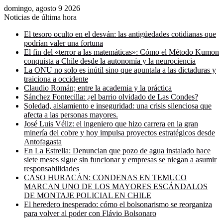
domingo, agosto 9 2026
Noticias de última hora
El tesoro oculto en el desván: las antigüedades cotidianas que
podrían valer una fortuna
El fin del «terror a las matemáticas»: Cómo el Método Kumon
conquista a Chile desde la autonomía y la neurociencia
La ONU no solo es inútil sino que apuntala a las dictaduras y
traiciona a occidente
Claudio Román; entre la academia y la práctica
Sánchez Fontecilla: ¿el barrio olvidado de Las Condes?
Soledad, aislamiento e inseguridad: una crisis silenciosa que
afecta a las personas mayores.
José Luis Véliz: el ingeniero que hizo carrera en la gran
minería del cobre y hoy impulsa proyectos estratégicos desde
Antofagasta
En La Estrella: Denuncian que pozo de agua instalado hace
siete meses sigue sin funcionar y empresas se niegan a asumir
responsabilidades
CASO HURACÁN: CONDENAS EN TEMUCO
MARCAN UNO DE LOS MAYORES ESCÁNDALOS
DE MONTAJE POLICIAL EN CHILE
El heredero inesperado: cómo el bolsonarismo se reorganiza
para volver al poder con Flávio Bolsonaro