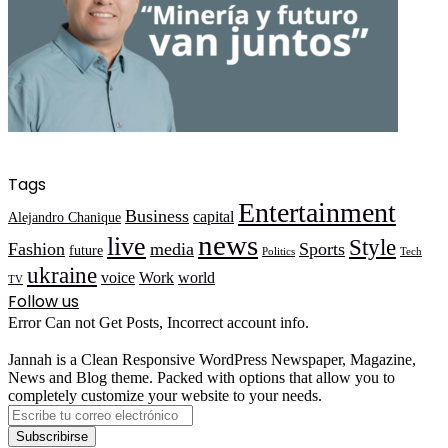
Tags
Entertainment
Business
capital
Alejandro Chanique
news
live
Style
Fashion
media
Sports
future
Politics
Tech
ukraine
voice
Work
world
TV
Follow us
Error Can not Get Posts, Incorrect account info.
Jannah is a Clean Responsive WordPress Newspaper, Magazine,
News and Blog theme. Packed with options that allow you to
completely customize your website to your needs.
Escribe
tu