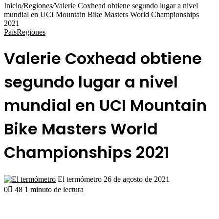
por
Inicio
/
Regiones
/
Valerie Coxhead obtiene segundo lugar a nivel
mundial en UCI Mountain Bike Masters World Championships
2021
País
Regiones
Valerie Coxhead obtiene
segundo lugar a nivel
mundial en UCI Mountain
Bike Masters World
Championships 2021
Send
El termómetro
26 de agosto de 2021
an
0
48
1 minuto de lectura
email