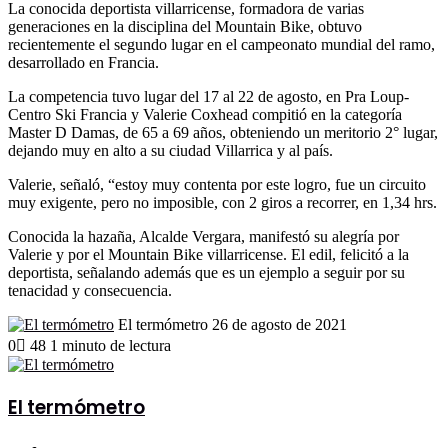
La conocida deportista villarricense, formadora de varias
generaciones en la disciplina del Mountain Bike, obtuvo
recientemente el segundo lugar en el campeonato mundial del ramo,
desarrollado en Francia.
La competencia tuvo lugar del 17 al 22 de agosto, en Pra Loup-
Centro Ski Francia y Valerie Coxhead compitió en la categoría
Master D Damas, de 65 a 69 años, obteniendo un meritorio 2° lugar,
dejando muy en alto a su ciudad Villarrica y al país.
Valerie, señaló, “estoy muy contenta por este logro, fue un circuito
muy exigente, pero no imposible, con 2 giros a recorrer, en 1,34 hrs.
Conocida la hazaña, Alcalde Vergara, manifestó su alegría por
Valerie y por el Mountain Bike villarricense. El edil, felicitó a la
deportista, señalando además que es un ejemplo a seguir por su
tenacidad y consecuencia.
Send
El termómetro
26 de agosto de 2021
an
0
48
1 minuto de lectura
email
El termómetro
Sitio