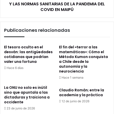
NORMAS
Y LAS NORMAS SANITARIAS DE LA PANDEMIA DEL
SANITARIAS
COVID EN MAIPÚ
DE
LA
PANDEMIA
Publicaciones relacionadas
DEL
COVID
EN
MAIPÚ
El tesoro oculto en el
El fin del «terror a las
desván: las antigüedades
matemáticas»: Cómo el
cotidianas que podrían
Método Kumon conquista
valer una fortuna
a Chile desde la
autonomía y la
Hace 6 días
neurociencia
Hace 1 semana
La ONU no solo es inútil
Claudio Román; entre la
sino que apuntala a las
academia y la práctica
dictaduras y traiciona a
12 de junio de 2026
occidente
23 de junio de 2026