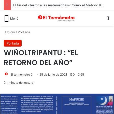
El fin del «terror a las matemáticas»: Cómo el Método Kumon conquista a Chile desde la autonomía y la neurociencia
B
Menú
Inicio
/
Portada
Portada
WIÑOLTRIPANTU : “EL
RETORNO DEL AÑO”
Send
El termómetro
25 de junio de 2021
0
65
an
1 minuto de lectura
email