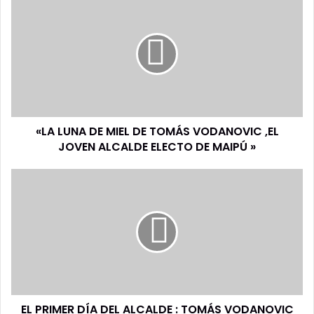
LUNA
DE
MIEL
DE
TOMÁS
VODANOVIC
,EL
JOVEN
«LA LUNA DE MIEL DE TOMÁS VODANOVIC ,EL
ALCALDE
ELECTO
JOVEN ALCALDE ELECTO DE MAIPÚ »
DE
MAIPÚ
EL
»
PRIMER
DÍA
DEL
ALCALDE
:
TOMÁS
VODANOVIC
Y
EL PRIMER DÍA DEL ALCALDE : TOMÁS VODANOVIC
LAS