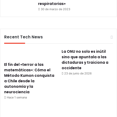
respiratorias»
30 de marzo de 2023
Recent Tech News
La ONU no solo es inútil
sino que apuntala a las
dictaduras y traiciona a
El fin del «terror a las
occidente
matemáticas»: Cómo el
23 de junio de 2026
Método Kumon conquista
a Chile desde la
autonomía y la
neurociencia
Hace 1 semana