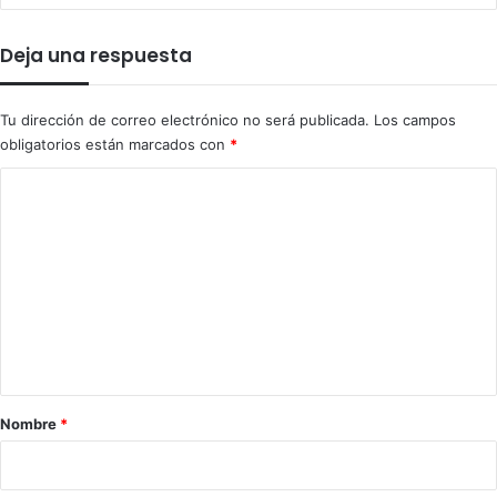
Deja una respuesta
Tu dirección de correo electrónico no será publicada.
Los campos
obligatorios están marcados con
*
C
o
m
e
n
t
a
r
Nombre
*
i
o