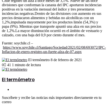
Chile registró un alza a doce meses de 3,1%. Nueve de las doce
divisiones que conforman la canasta del IPC aportaron incidencias
positivas en la variación mensual del índice y tres presentaron
incidencias negativas.Dentro de las divisiones con aumento en sus
precios destacaron alimentos y bebidas no alcohólicas con un
1,2%,impulsada mayormente por los productos limón (54,3%) y
papa (9%). Mientras que transporte apuntó una alza en sus precios
de 1,2%.La mayor disminución ocurrió en el ámbito de vestuario y
calzado, con una baja del 0,9 por ciento durante el mes.
Fuente: soychile.cl –
https://www.soychile.cl/Santiago/Sociedad/2021/02/08/693072/IPC-
Inflacion-de-enero-registro-un-fuerte-alza-de-07.aspx
Send
El termómetro
8 de febrero de 2021
an
0
41
1 minuto de lectura
email
El termómetro
Sitio
web
Suscríbete y recibe las noticias más importantes directamente en tu
correo