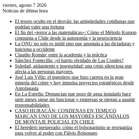
viernes, agosto 7 2026
Noticias de última hora
El tesoro oculto en el desván: las antigüedades cotidianas que
podrían valer una fortuna
El fin del «terror a las matemáticas»: Cómo el Método Kumon
conquista a Chile desde la autonomía y la neurociencia
La ONU no solo es inútil sino que apuntala a las dictaduras y
traiciona a occidente
Claudio Román; entre la academia y la práctica
Sánchez Fontecilla: ¿el barrio olvidado de Las Condes?
Soledad, aislamiento e inseguridad: una crisis silenciosa que
afecta a las personas mayores.
José Luis Véliz: el ingeniero que hizo carrera en la gran
minería del cobre y hoy impulsa proyectos estratégicos desde
Antofagasta
En La Estrella: Denuncian que pozo de agua instalado hace
siete meses sigue sin funcionar y empresas se niegan a asumir
responsabilidades
CASO HURACÁN: CONDENAS EN TEMUCO
MARCAN UNO DE LOS MAYORES ESCÁNDALOS
DE MONTAJE POLICIAL EN CHILE
El heredero inesperado: cómo el bolsonarismo se reorganiza
para volver al poder con Flávio Bolsonaro