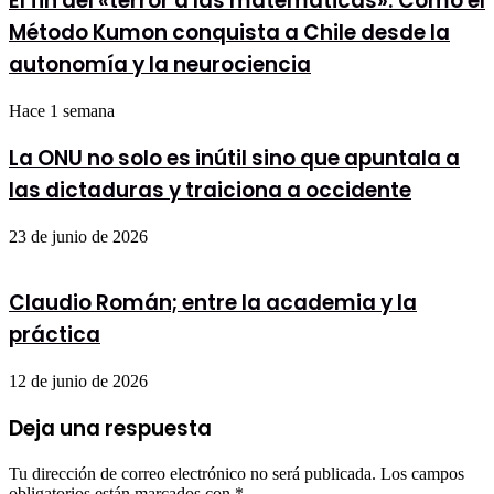
El fin del «terror a las matemáticas»: Cómo el
Método Kumon conquista a Chile desde la
autonomía y la neurociencia
Hace 1 semana
La ONU no solo es inútil sino que apuntala a
las dictaduras y traiciona a occidente
23 de junio de 2026
Claudio Román; entre la academia y la
práctica
12 de junio de 2026
Deja una respuesta
Tu dirección de correo electrónico no será publicada.
Los campos
obligatorios están marcados con
*