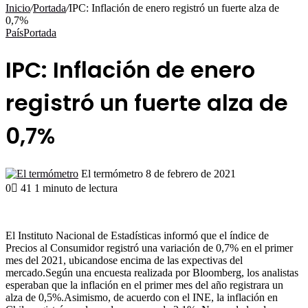
por
Inicio
/
Portada
/
IPC: Inflación de enero registró un fuerte alza de
0,7%
País
Portada
IPC: Inflación de enero
registró un fuerte alza de
0,7%
Send
El termómetro
8 de febrero de 2021
an
0
41
1 minuto de lectura
email
El Instituto Nacional de Estadísticas informó que el índice de
Precios al Consumidor registró una variación de 0,7% en el primer
mes del 2021, ubicandose encima de las expectivas del
mercado.Según una encuesta realizada por Bloomberg, los analistas
esperaban que la inflación en el primer mes del año registrara un
alza de 0,5%.Asimismo, de acuerdo con el INE, la inflación en