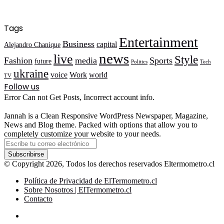
Tags
Entertainment
Business
capital
Alejandro Chanique
news
live
Style
Fashion
media
Sports
future
Politics
Tech
ukraine
voice
Work
world
TV
Follow us
Error Can not Get Posts, Incorrect account info.
Jannah is a Clean Responsive WordPress Newspaper, Magazine,
News and Blog theme. Packed with options that allow you to
completely customize your website to your needs.
Escribe
tu
correo
© Copyright 2026, Todos los derechos reservados Eltermometro.cl
electrónico
Política de Privacidad de ElTermometro.cl
Sobre Nosotros | ElTermometro.cl
Contacto
Facebook