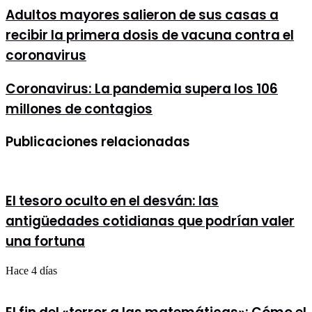
Adultos
Adultos mayores salieron de sus casas a
mayores
recibir la primera dosis de vacuna contra el
salieron
de
coronavirus
sus
casas
Coronavirus:
Coronavirus: La pandemia supera los 106
a
La
recibir
millones de contagios
pandemia
la
supera
primera
los
dosis
Publicaciones relacionadas
106
de
millones
vacuna
de
contra
contagios
el
El tesoro oculto en el desván: las
coronavirus
antigüedades cotidianas que podrían valer
una fortuna
Hace 4 días