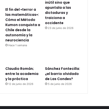
inútil sino que
apuntala a las
El fin del «terror a
dictaduras y
las matemáticas»:
traiciona a
Cómo el Método
occidente
Kumon conquista a
23 de junio de 2026
Chile desde la
autonomía y la
neurociencia
Hace 1 semana
Claudio Román;
Sánchez Fontecilla:
entre la academia
¿el barrio olvidado
y la práctica
de Las Condes?
12 de junio de 2026
5 de junio de 2026