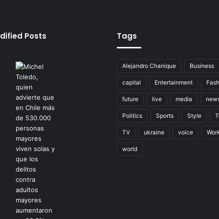
dified Posts
Tags
Alejandro Chanique
Business
capital
Entertainment
Fash
future
live
media
new
Politics
Sports
Style
T
TV
ukraine
voice
Wor
world