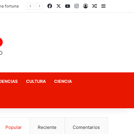
Facebook
X
YouTube
Instagram
Acceso
Publicación al a
Barra lateral
El fin del «terror a las matemáticas»: Cómo el Método Kumon conquista a Chile desde la autonomía y la neurociencia
DENCIAS
CULTURA
CIENCIA
Popular
Reciente
Comentarios