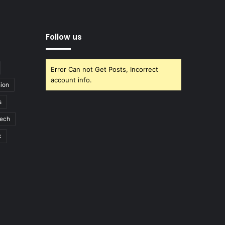
Follow us
Error Can not Get Posts, Incorrect
account info.
ion
s
ech
k