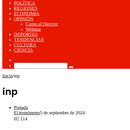
POLÍTICA
REGIONES
ECONOMIA
OPINIÓN
Cartas al Director
Webinar
DEPORTES
TENDENCIAS
CULTURA
CIENCIA
Publicación
al
Buscar
azar
por
Inicio
/
inp
inp
Portada
El termómetro
5 de septiembre de 2024
0
114