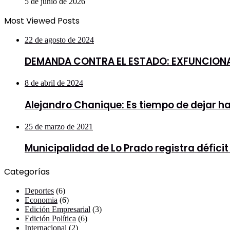
5 de junio de 2026
Most Viewed Posts
22 de agosto de 2024
DEMANDA CONTRA EL ESTADO: EXFUNCIONAR
8 de abril de 2024
Alejandro Chanique: Es tiempo de dejar h
25 de marzo de 2021
Municipalidad de Lo Prado registra défici
Categorías
Deportes
(6)
Economia
(6)
Edición Empresarial
(3)
Edición Política
(6)
Internacional
(2)