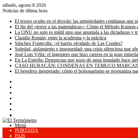
sábado, agosto 8 2026
Noticias de última hora
El tesoro oculto en el desván: las antigüedades cotidianas que p
El fin del «terror a las matemáticas»: Cómo el Método Kumon c
La ONU no solo es inútil sino que apuntala a las dictaduras y t
Claudio Román; entre la academia y la práctica
Sánchez Fontecilla: ¿el barrio olvidado de Las Condes?
Soledad, aislamiento e inseguridad: una crisis silenciosa que af
José Luis Véliz: el ingeniero que hizo carrera en la gran miner
En La Estrella: Denuncian que pozo de agua instalado hace siet
CASO HURACÁN: CONDENAS EN TEMUCO MARCAN 
El heredero inesperado: cómo el bolsonarismo se reorganiza pa
Facebook
X
YouTube
Instagram
Acceso
Publicación
al
Barra
Buscar
azar
lateral
por
Menú
PORTADA
PAÍS