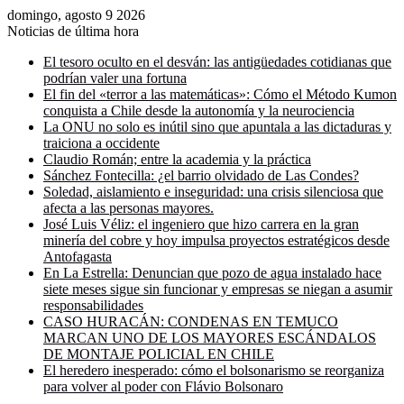
domingo, agosto 9 2026
Noticias de última hora
El tesoro oculto en el desván: las antigüedades cotidianas que
podrían valer una fortuna
El fin del «terror a las matemáticas»: Cómo el Método Kumon
conquista a Chile desde la autonomía y la neurociencia
La ONU no solo es inútil sino que apuntala a las dictaduras y
traiciona a occidente
Claudio Román; entre la academia y la práctica
Sánchez Fontecilla: ¿el barrio olvidado de Las Condes?
Soledad, aislamiento e inseguridad: una crisis silenciosa que
afecta a las personas mayores.
José Luis Véliz: el ingeniero que hizo carrera en la gran
minería del cobre y hoy impulsa proyectos estratégicos desde
Antofagasta
En La Estrella: Denuncian que pozo de agua instalado hace
siete meses sigue sin funcionar y empresas se niegan a asumir
responsabilidades
CASO HURACÁN: CONDENAS EN TEMUCO
MARCAN UNO DE LOS MAYORES ESCÁNDALOS
DE MONTAJE POLICIAL EN CHILE
El heredero inesperado: cómo el bolsonarismo se reorganiza
para volver al poder con Flávio Bolsonaro