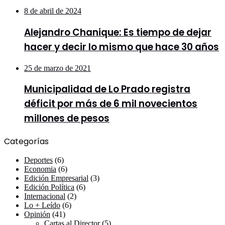
8 de abril de 2024
Alejandro Chanique: Es tiempo de dejar
hacer y decir lo mismo que hace 30 años
25 de marzo de 2021
Municipalidad de Lo Prado registra
déficit por más de 6 mil novecientos
millones de pesos
Categorías
Deportes
(6)
Economia
(6)
Edición Empresarial
(3)
Edición Política
(6)
Internacional
(2)
Lo + Leído
(6)
Opinión
(41)
Cartas al Director
(5)