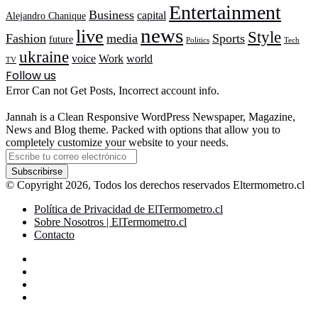
Entertainment
Business
capital
Alejandro Chanique
news
live
Style
Fashion
media
Sports
future
Politics
Tech
ukraine
voice
Work
world
TV
Follow us
Error Can not Get Posts, Incorrect account info.
Jannah is a Clean Responsive WordPress Newspaper, Magazine,
News and Blog theme. Packed with options that allow you to
completely customize your website to your needs.
Escribe
tu
correo
© Copyright 2026, Todos los derechos reservados Eltermometro.cl
electrónico
Política de Privacidad de ElTermometro.cl
Sobre Nosotros | ElTermometro.cl
Contacto
Facebook
X
YouTube
Instagram